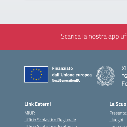
Scarica la nostra app uff
XI
"G
F
— 
Link Esterni
La Scuo
MIUR
Presenta
Ufficio Scolastico Regionale
I luoghi
Ufficio Scolastico Territoriale
I numeri 