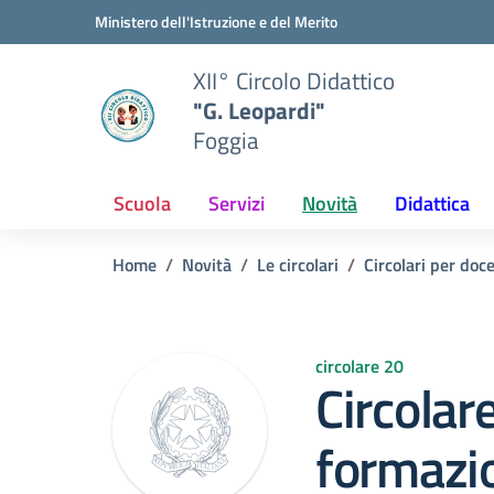
Vai ai contenuti
Vai al menu di navigazione
Vai al footer
Ministero dell'Istruzione e del Merito
XII° Circolo Didattico
"G. Leopardi"
Foggia
Scuola
Servizi
Novità
Didattica
Home
Novità
Le circolari
Circolari per doc
circolare 20
Circolar
formazio