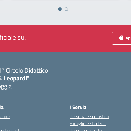
iciale su:
App
I° Circolo Didattico
. Leopardi"
oggia
Visita la pagina iniziale della scuola
la
I Servizi
zione
Personale scolastico
Famiglie e studenti
della scuola
Percorsi di studio