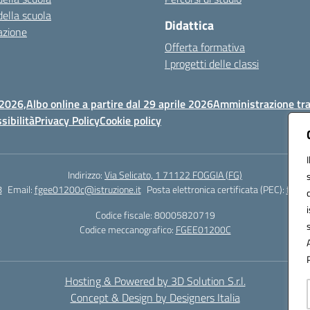
della scuola
Didattica
azione
Offerta formativa
I progetti delle classi
 2026,
Albo online a partire dal 29 aprile 2026
Amministrazione tr
sibilità
Privacy Policy
Cookie policy
Indirizzo:
Via Selicato, 1 71122 FOGGIA (FG)
8
Email:
fgee01200c@istruzione.it
Posta elettronica certificata (PEC):
fgee0
Codice fiscale: 80005820719
Codice meccanografico:
FGEE01200C
Hosting & Powered by 3D Solution S.r.l.
Concept & Design by Designers Italia