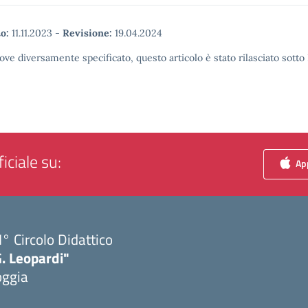
o:
11.11.2023
-
Revisione:
19.04.2024
ove diversamente specificato, questo articolo è stato rilasciato sott
iciale su:
App
I° Circolo Didattico
. Leopardi"
oggia
Visita la pagina iniziale della scuola