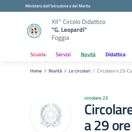
Vai ai contenuti
Vai al menu di navigazione
Vai al footer
Ministero dell'Istruzione e del Merito
XII° Circolo Didattico
"G. Leopardi"
Foggia
Scuola
Servizi
Novità
Didattica
Home
Novità
Le circolari
Circolare n.23-Cu
circolare 23
Circolar
a 29 ore