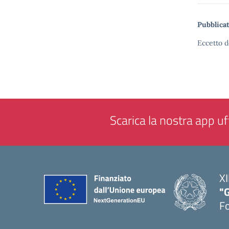
Pubblicat
Eccetto d
Scarica la nostra app uff
XI
"G
F
— 