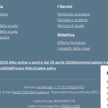
la
I Servizi
zione
Personale scolastico
Famiglie e studenti
della scuola
Percorsi di studio
della scuola
Didattica
azione
Offerta formativa
I progetti delle classi
 2026,
Albo online a partire dal 29 aprile 2026
Amministrazione tr
sibilità
Privacy Policy
Cookie policy
Indirizzo:
Via Selicato, 1 71122 FOGGIA (FG)
8
Email:
fgee01200c@istruzione.it
Posta elettronica certificata (PEC):
fgee0
Codice fiscale: 80005820719
Codice meccanografico:
FGEE01200C