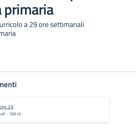
a primaria
urricolo a 29 ore settimanali
imaria
menti
circ.23
pdf - 188 kb