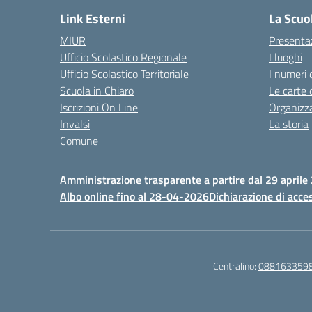
Link Esterni
La Scuo
MIUR
Presenta
Ufficio Scolastico Regionale
I luoghi
Ufficio Scolastico Territoriale
I numeri 
Scuola in Chiaro
Le carte 
Iscrizioni On Line
Organizz
Invalsi
La storia
Comune
Amministrazione trasparente a partire dal 29 aprile
Albo online fino al 28-04-2026
Dichiarazione di acces
Centralino:
088163359