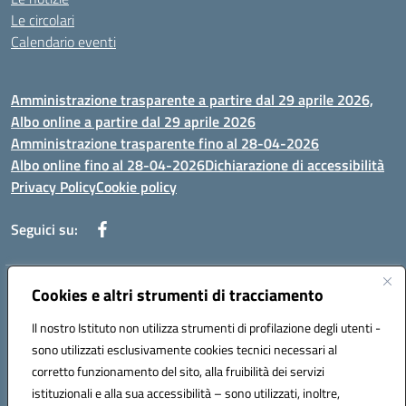
Le circolari
Calendario eventi
Amministrazione trasparente a partire dal 29 aprile 2026,
Albo online a partire dal 29 aprile 2026
Amministrazione trasparente fino al 28-04-2026
Albo online fino al 28-04-2026
Dichiarazione di accessibilità
Privacy Policy
Cookie policy
Seguici su:
Indirizzo:
Cookies e altri strumenti di tracciamento
Via Selicato, 1 71122 FOGGIA (FG)
Centralino:
0881633598
Email:
fgee01200c@istruzione.it
Il nostro Istituto non utilizza strumenti di profilazione degli utenti -
Posta elettronica certificata (PEC):
fgee01200c@pec.istruzione.it
sono utilizzati esclusivamente cookies tecnici necessari al
Codice fiscale: 80005820719
corretto funzionamento del sito, alla fruibilità dei servizi
Codice meccanografico:
FGEE01200C
istituzionali e alla sua accessibilità – sono utilizzati, inoltre,