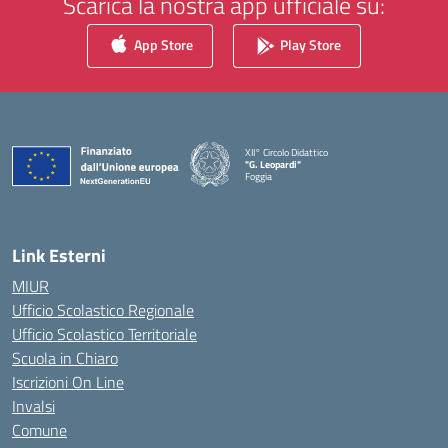
Scarica la nostra app ufficiale su:
App Store
Play Store
XII° Circolo Didattico
"G. Leopardi"
Foggia
— Visita la pagina iniziale della scuola
Link Esterni
MIUR
Ufficio Scolastico Regionale
Ufficio Scolastico Territoriale
Scuola in Chiaro
Iscrizioni On Line
Invalsi
Comune