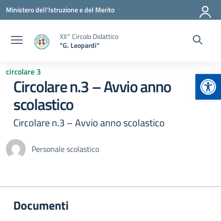
Vai ai contenuti
Vai al menu di navigazione
Vai al footer
Ministero dell'Istruzione e del Merito
XII° Circolo Didattico
"G. Leopardi"
circolare 3
Apr
Circolare n.3 – Avvio anno
scolastico
Circolare n.3 – Avvio anno scolastico
Personale scolastico
Documenti