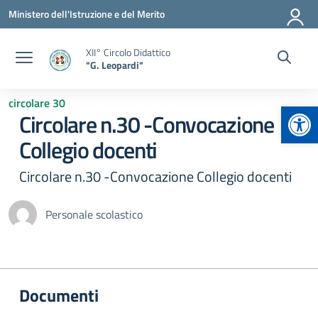
Vai ai contenuti
Vai al menu di navigazione
Vai al footer
Ministero dell'Istruzione e del Merito
XII° Circolo Didattico
"G. Leopardi"
circolare 30
Apr
Circolare n.30 -Convocazione
Collegio docenti
Circolare n.30 -Convocazione Collegio docenti
Personale scolastico
Documenti