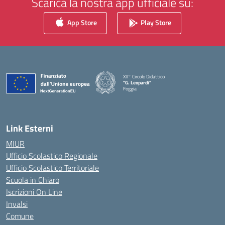
Scarica la nostra app ufficiale su:
App Store
Play Store
XII° Circolo Didattico
"G. Leopardi"
Foggia
— Visita la pagina iniziale della scuola
Link Esterni
MIUR
Ufficio Scolastico Regionale
Ufficio Scolastico Territoriale
Scuola in Chiaro
Iscrizioni On Line
Invalsi
Comune