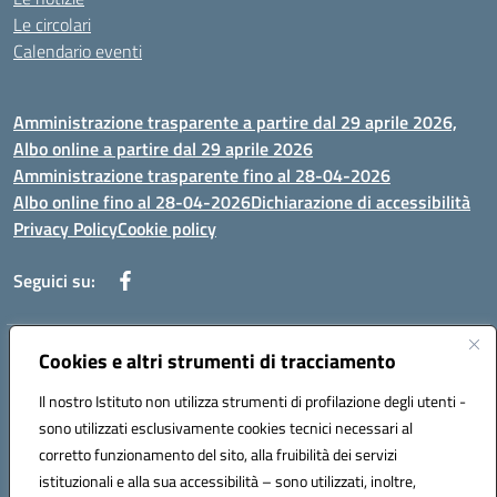
Le circolari
Calendario eventi
Amministrazione trasparente a partire dal 29 aprile 2026,
Albo online a partire dal 29 aprile 2026
Amministrazione trasparente fino al 28-04-2026
Albo online fino al 28-04-2026
Dichiarazione di accessibilità
Privacy Policy
Cookie policy
Seguici su:
Indirizzo:
Cookies e altri strumenti di tracciamento
Via Selicato, 1 71122 FOGGIA (FG)
Centralino:
0881633598
Email:
fgee01200c@istruzione.it
Il nostro Istituto non utilizza strumenti di profilazione degli utenti -
Posta elettronica certificata (PEC):
fgee01200c@pec.istruzione.it
sono utilizzati esclusivamente cookies tecnici necessari al
Codice fiscale: 80005820719
corretto funzionamento del sito, alla fruibilità dei servizi
Codice meccanografico:
FGEE01200C
istituzionali e alla sua accessibilità – sono utilizzati, inoltre,