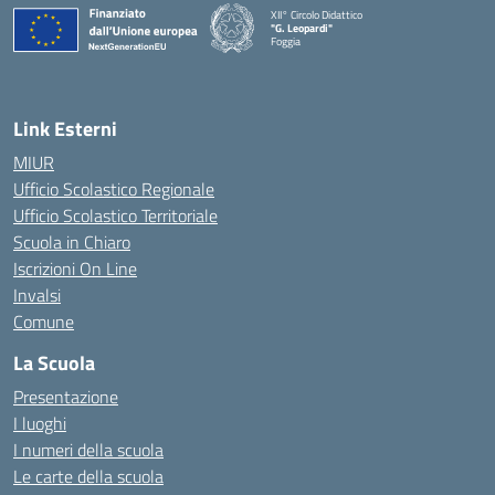
XII° Circolo Didattico
"G. Leopardi"
Foggia
— Visita la pagina iniziale della scuola
Link Esterni
MIUR
Ufficio Scolastico Regionale
Ufficio Scolastico Territoriale
Scuola in Chiaro
Iscrizioni On Line
Invalsi
Comune
La Scuola
Presentazione
I luoghi
I numeri della scuola
Le carte della scuola