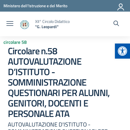
Vai ai contenuti
Vai al menu di navigazione
Vai al footer
Ministero dell'Istruzione e del Merito
XII° Circolo Didattico
"G. Leopardi"
circolare 58
Apr
Circolare n.58
AUTOVALUTAZIONE
D’ISTITUTO -
SOMMINISTRAZIONE
QUESTIONARI PER ALUNNI,
GENITORI, DOCENTI E
PERSONALE ATA
AUTOVALUTAZIONE D'ISTITUTO -