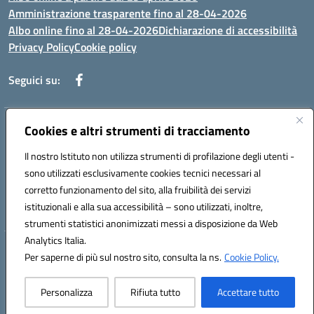
Amministrazione trasparente fino al 28-04-2026
Albo online fino al 28-04-2026
Dichiarazione di accessibilità
Privacy Policy
Cookie policy
Seguici su:
Indirizzo:
Cookies e altri strumenti di tracciamento
Via Selicato, 1 71122 FOGGIA (FG)
Centralino:
0881633598
Email:
fgee01200c@istruzione.it
Il nostro Istituto non utilizza strumenti di profilazione degli utenti -
Posta elettronica certificata (PEC):
fgee01200c@pec.istruzione.it
sono utilizzati esclusivamente cookies tecnici necessari al
Codice fiscale: 80005820719
corretto funzionamento del sito, alla fruibilità dei servizi
Codice meccanografico:
FGEE01200C
istituzionali e alla sua accessibilità – sono utilizzati, inoltre,
strumenti statistici anonimizzati messi a disposizione da Web
Analytics Italia.
Hosting & Powered by 3D Solution S.r.l.
Per saperne di più sul nostro sito, consulta la ns.
Cookie Policy.
Concept & Design by Designers Italia
Personalizza
Rifiuta tutto
Accettare tutto