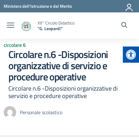
Vai ai contenuti
Vai al menu di navigazione
Vai al footer
Ministero dell'Istruzione e del Merito
XII° Circolo Didattico
"G. Leopardi"
circolare 6
Apr
Circolare n.6 -Disposizioni
organizzative di servizio e
procedure operative
Circolare n.6 -Disposizioni organizzative di
servizio e procedure operative
Personale scolastico