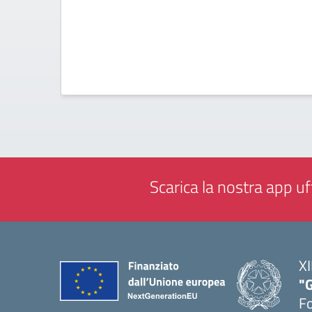
Scarica la nostra app uff
XI
"G
F