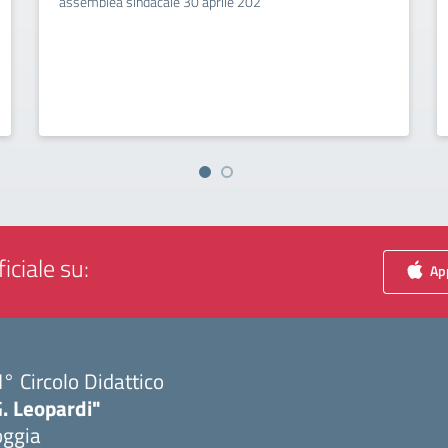
assemblea sindacale 30 aprile 202
iciale su:
App
I° Circolo Didattico
. Leopardi"
oggia