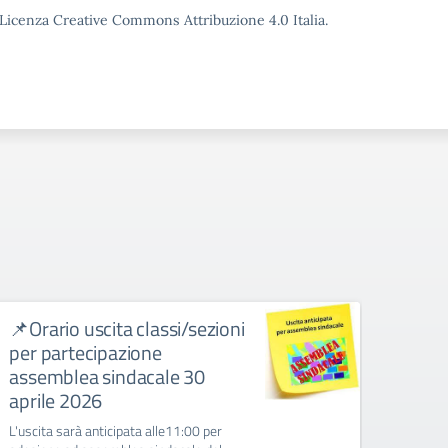
o Licenza Creative Commons Attribuzione 4.0 Italia.
📌Orario uscita classi/sezioni
ENTR
per partecipazione
SIN
assemblea sindacale 30
circol
aprile 2026
ENTRA
L'uscita sarà anticipata alle11:00 per