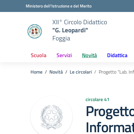
Vai ai contenuti
Vai al menu di navigazione
Vai al footer
Ministero dell'Istruzione e del Merito
XII° Circolo Didattico
"G. Leopardi"
Foggia
Scuola
Servizi
Novità
Didattica
Home
Novità
Le circolari
Progetto “Lab. In
circolare 41
Progetto
Informat