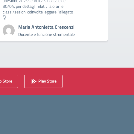
adesione ad assemblea sindacale del
30/04, per dettagli relativi a orari e
classi/sezioni coinvolte leggere l'allegato
👇
Maria Antonietta Crescenzi
Docente e funzione strumentale
 Store
Play Store