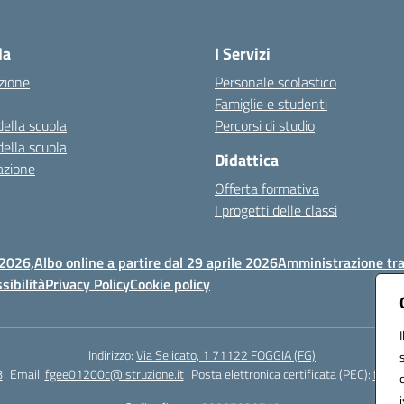
Visita la pagina iniziale della scuola
la
I Servizi
zione
Personale scolastico
Famiglie e studenti
della scuola
Percorsi di studio
della scuola
Didattica
azione
Offerta formativa
I progetti delle classi
 2026,
Albo online a partire dal 29 aprile 2026
Amministrazione tr
sibilità
Privacy Policy
Cookie policy
Indirizzo:
Via Selicato, 1 71122 FOGGIA (FG)
8
Email:
fgee01200c@istruzione.it
Posta elettronica certificata (PEC):
fgee0