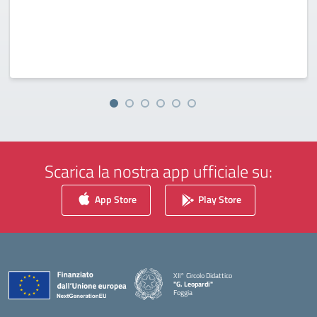
Scarica la nostra app ufficiale su:
App Store
Play Store
XII° Circolo Didattico
"G. Leopardi"
Foggia
— Visita la pagina iniziale della scuola