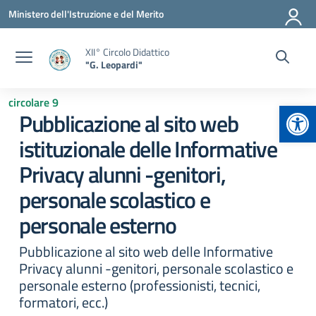
Vai ai contenuti
Vai al menu di navigazione
Vai al footer
Ministero dell'Istruzione e del Merito
XII° Circolo Didattico
"G. Leopardi"
circolare 9
Apr
Pubblicazione al sito web
istituzionale delle Informative
Privacy alunni -genitori,
personale scolastico e
personale esterno
Pubblicazione al sito web delle Informative
Privacy alunni -genitori, personale scolastico e
personale esterno (professionisti, tecnici,
formatori, ecc.)