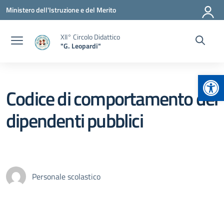
Vai ai contenuti
Vai al menu di navigazione
Vai al footer
Ministero dell'Istruzione e del Merito
XII° Circolo Didattico
"G. Leopardi"
Apr
Codice di comportamento dei
dipendenti pubblici
Personale scolastico