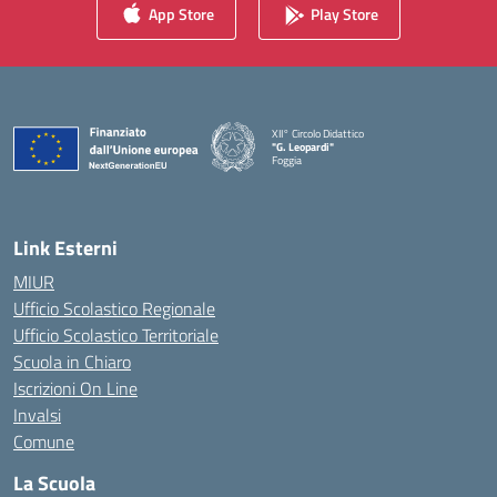
App Store
Play Store
XII° Circolo Didattico
"G. Leopardi"
Foggia
— Visita la pagina iniziale della scuola
Link Esterni
MIUR
Ufficio Scolastico Regionale
Ufficio Scolastico Territoriale
Scuola in Chiaro
Iscrizioni On Line
Invalsi
Comune
La Scuola