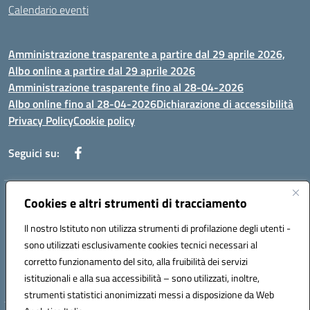
Calendario eventi
Amministrazione trasparente a partire dal 29 aprile 2026,
Albo online a partire dal 29 aprile 2026
Amministrazione trasparente fino al 28-04-2026
Albo online fino al 28-04-2026
Dichiarazione di accessibilità
Privacy Policy
Cookie policy
Seguici su:
Indirizzo:
Cookies e altri strumenti di tracciamento
Via Selicato, 1 71122 FOGGIA (FG)
Centralino:
0881633598
Email:
fgee01200c@istruzione.it
Il nostro Istituto non utilizza strumenti di profilazione degli utenti -
Posta elettronica certificata (PEC):
fgee01200c@pec.istruzione.it
sono utilizzati esclusivamente cookies tecnici necessari al
Codice fiscale: 80005820719
corretto funzionamento del sito, alla fruibilità dei servizi
Codice meccanografico:
FGEE01200C
istituzionali e alla sua accessibilità – sono utilizzati, inoltre,
strumenti statistici anonimizzati messi a disposizione da Web