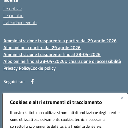
Le notizie
Le circolari
Calendario eventi
Amministrazione trasparente a partire dal 29 aprile 2026,
Albo online a partire dal 29 aprile 2026
Amministrazione trasparente fino al 28-04-2026
Albo online fino al 28-04-2026
Dichiarazione di accessibilità
Privacy Policy
Cookie policy
Seguici su:
Indirizzo:
Cookies e altri strumenti di tracciamento
Via Selicato, 1 71122 FOGGIA (FG)
Centralino:
0881633598
Email:
fgee01200c@istruzione.it
Il nostro Istituto non utilizza strumenti di profilazione degli utenti -
Posta elettronica certificata (PEC):
fgee01200c@pec.istruzione.it
sono utilizzati esclusivamente cookies tecnici necessari al
Codice fiscale: 80005820719
corretto funzionamento del sito, alla fruibilità dei servizi