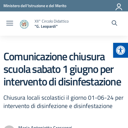
Vai ai contenuti
Vai al menu di navigazione
Vai al footer
Ministero dell'Istruzione e del Merito
XII° Circolo Didattico
"G. Leopardi"
Apr
Comunicazione chiusura
scuola sabato 1 giugno per
intervento di disinfestazione
Chiusura locali scolastici il giorno 01-06-24 per
intervento di disinfezione e disinfestazione
Maria Antonietta Crescenzi