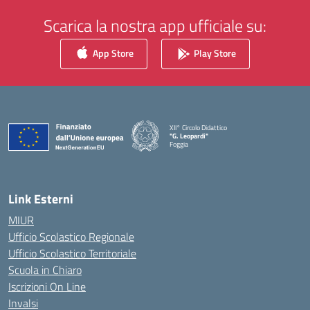
Scarica la nostra app ufficiale su:
App Store
Play Store
XII° Circolo Didattico
"G. Leopardi"
Foggia
— Visita la pagina iniziale della scuola
Link Esterni
MIUR
Ufficio Scolastico Regionale
Ufficio Scolastico Territoriale
Scuola in Chiaro
Iscrizioni On Line
Invalsi