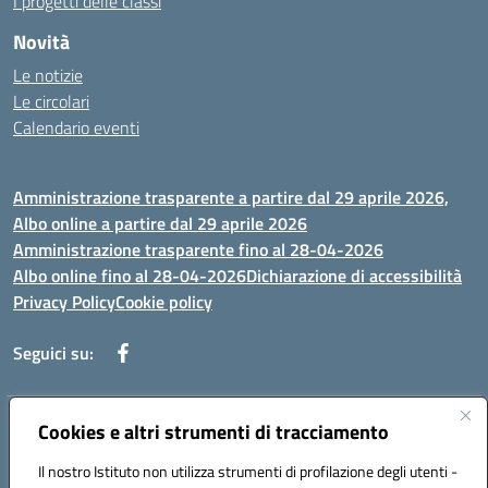
I progetti delle classi
Novità
Le notizie
Le circolari
Calendario eventi
Amministrazione trasparente a partire dal 29 aprile 2026,
Albo online a partire dal 29 aprile 2026
Amministrazione trasparente fino al 28-04-2026
Albo online fino al 28-04-2026
Dichiarazione di accessibilità
Privacy Policy
Cookie policy
Seguici su:
Indirizzo:
Cookies e altri strumenti di tracciamento
Via Selicato, 1 71122 FOGGIA (FG)
Centralino:
0881633598
Email:
fgee01200c@istruzione.it
Il nostro Istituto non utilizza strumenti di profilazione degli utenti -
Posta elettronica certificata (PEC):
fgee01200c@pec.istruzione.it