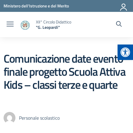
Vai ai contenuti
Vai al menu di navigazione
Vai al footer
Ministero dell'Istruzione e del Merito
XII° Circolo Didattico
"G. Leopardi"
Apr
Comunicazione date evento
finale progetto Scuola Attiva
Kids – classi terze e quarte
Personale scolastico