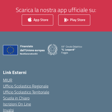
Scarica la nostra app ufficiale su:
App Store
Play Store
XII° Circolo Didattico
"G. Leopardi"
Foggia
— Visita la pagina iniziale della scuola
Link Esterni
MIUR
Ufficio Scolastico Regionale
Ufficio Scolastico Territoriale
Scuola in Chiaro
Iscrizioni On Line
Invalsi