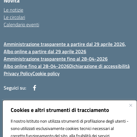
Novità
Le notizie
Le circolari
Calendario eventi
Amministrazione trasparente a partire dal 29 aprile 2026,
Albo online a partire dal 29 aprile 2026
Amministrazione trasparente fino al 28-04-2026
Albo online fino al 28-04-2026
Dichiarazione di accessibilità
Privacy Policy
Cookie policy
Seguici su:
Indirizzo:
Cookies e altri strumenti di tracciamento
Via Selicato, 1 71122 FOGGIA (FG)
Centralino:
0881633598
Email:
fgee01200c@istruzione.it
Il nostro Istituto non utilizza strumenti di profilazione degli utenti -
Posta elettronica certificata (PEC):
fgee01200c@pec.istruzione.it
sono utilizzati esclusivamente cookies tecnici necessari al
Codice fiscale: 80005820719
corretto funzionamento del sito, alla fruibilità dei servizi