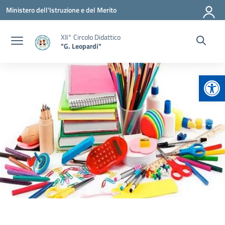
Vai ai contenuti
Vai al menu di navigazione
Vai al footer
Ministero dell'Istruzione e del Merito
XII° Circolo Didattico
"G. Leopardi"
Apr