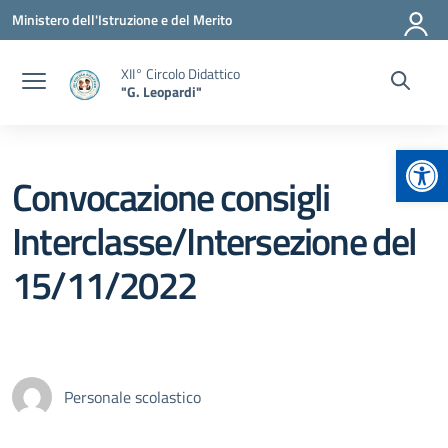
Vai ai contenuti
Vai al menu di navigazione
Vai al footer
Ministero dell'Istruzione e del Merito
XII° Circolo Didattico
"G. Leopardi"
Apr
Convocazione consigli
Interclasse/Intersezione del
15/11/2022
Personale scolastico