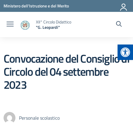
Vai ai contenuti
Vai al menu di navigazione
Vai al footer
Ministero dell'Istruzione e del Merito
XII° Circolo Didattico
"G. Leopardi"
Apr
Convocazione del Consiglio di
Circolo del 04 settembre
2023
Personale scolastico