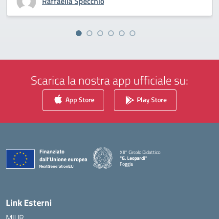
Raffaella Specchio
Scarica la nostra app ufficiale su:
App Store
Play Store
XII° Circolo Didattico
"G. Leopardi"
Foggia
— Visita la pagina iniziale della scuola
Link Esterni
MIUR