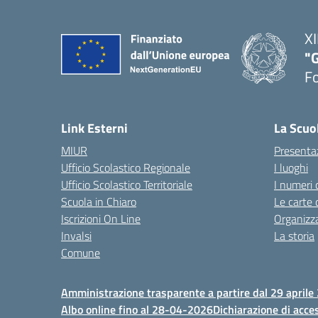
XI
"G
F
— 
Link Esterni
La Scuo
MIUR
Presenta
Ufficio Scolastico Regionale
I luoghi
Ufficio Scolastico Territoriale
I numeri 
Scuola in Chiaro
Le carte 
Iscrizioni On Line
Organizz
Invalsi
La storia
Comune
Amministrazione trasparente a partire dal 29 aprile
Albo online fino al 28-04-2026
Dichiarazione di acces