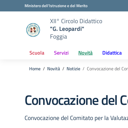
Vai ai contenuti
Vai al menu di navigazione
Vai al footer
Ministero dell'Istruzione e del Merito
XII° Circolo Didattico
"G. Leopardi"
Foggia
Scuola
Servizi
Novità
Didattica
Home
Novità
Notizie
Convocazione del Com
Convocazione del Co
Convocazione del Comitato per la Valuta