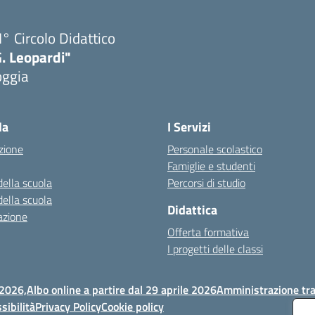
I° Circolo Didattico
. Leopardi"
oggia
Visita la pagina iniziale della scuola
la
I Servizi
zione
Personale scolastico
Famiglie e studenti
della scuola
Percorsi di studio
della scuola
Didattica
azione
Offerta formativa
I progetti delle classi
 2026,
Albo online a partire dal 29 aprile 2026
Amministrazione tr
sibilità
Privacy Policy
Cookie policy