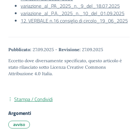
variazione_al_PA_2025_n._9_del_18.07.2025
variazione_al_P.A._2025_n._10_del_01.09.2025
12. VERBALE n.16 consiglio di circolo_19_06_2025
Pubblicato:
27.09.2025
-
Revisione:
27.09.2025
Eccetto dove diversamente specificato, questo articolo è
stato rilasciato sotto Licenza Creative Commons
Attribuzione 4.0 Italia.
Stampa / Condividi
Argomenti
avviso