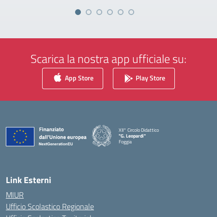
Scarica la nostra app ufficiale su:
App Store
Play Store
XII° Circolo Didattico
"G. Leopardi"
Foggia
— Visita la pagina iniziale della scuola
Link Esterni
MIUR
Ufficio Scolastico Regionale