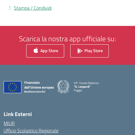
Stampa / Condividi
Scarica la nostra app ufficiale su:
App Store
Play Store
XII° Circolo Didattico
"G. Leopardi"
Foggia
— Visita la pagina iniziale della scuola
Link Esterni
MIUR
Ufficio Scolastico Regionale