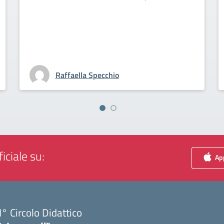
Raffaella Specchio
iciale su:
App
I° Circolo Didattico