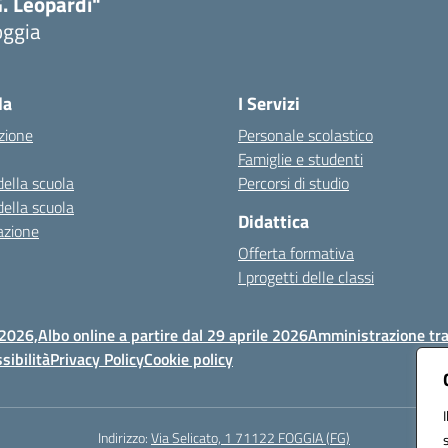
. Leopardi"
oggia
Visita la pagina iniziale della scuola
la
I Servizi
zione
Personale scolastico
Famiglie e studenti
della scuola
Percorsi di studio
della scuola
Didattica
azione
Offerta formativa
I progetti delle classi
 2026,
Albo online a partire dal 29 aprile 2026
Amministrazione tr
sibilità
Privacy Policy
Cookie policy
Indirizzo:
Via Selicato, 1 71122 FOGGIA (FG)