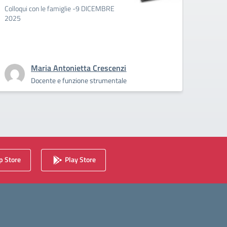
Colloqui con le famiglie -9 DICEMBRE
L'uscit
2025
adesio
19/11, 
classi/
👇
Maria Antonietta Crescenzi
Docente e funzione strumentale
 Store
Play Store