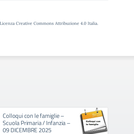
o Licenza Creative Commons Attribuzione 4.0 Italia.
Colloqui con le famiglie –
Uscit
Scuola Primaria / Infanzia –
ades
09 DICEMBRE 2025
sinda