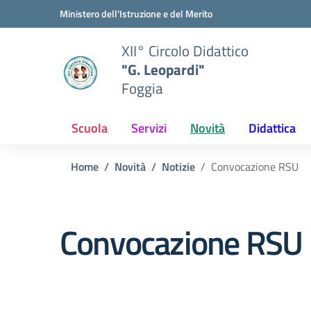
Vai ai contenuti
Vai al menu di navigazione
Vai al footer
Ministero dell'Istruzione e del Merito
XII° Circolo Didattico
"G. Leopardi"
Foggia
Scuola
Servizi
Novità
Didattica
Home
Novità
Notizie
Convocazione RSU
Convocazione RSU