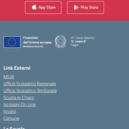
App Store
Play Store
XII° Circolo Didattico
"G. Leopardi"
Foggia
— Visita la pagina iniziale della scuola
Link Esterni
MIUR
Ufficio Scolastico Regionale
Ufficio Scolastico Territoriale
Scuola in Chiaro
Iscrizioni On Line
Invalsi
Comune
La Scuola