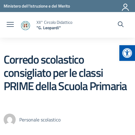
Vai ai contenuti
Vai al menu di navigazione
Vai al footer
Ministero dell'Istruzione e del Merito
XII° Circolo Didattico
"G. Leopardi"
Apr
Corredo scolastico
consigliato per le classi
PRIME della Scuola Primaria
Personale scolastico