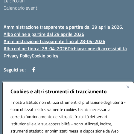
Le circolari
Calendario eventi
Amministrazione trasparente a partire dal 29 aprile 2026,
Albo online a partire dal 29 aprile 2026
Amministrazione trasparente fino al 28-04-2026
Albo online fino al 28-04-2026
Dichiarazione di accessibilità
Privacy Policy
Cookie policy
Seguici su:
Indirizzo:
Via Selicato, 1 71122 FOGGIA (FG)
Cookies e altri strumenti di tracciamento
Centralino:
0881633598
Email:
fgee01200c@istruzione.it
Il nostro Istituto non utilizza strumenti di profilazione degli utenti -
Posta elettronica certificata (PEC):
fgee01200c@pec.istruzione.it
sono utilizzati esclusivamente cookies tecnici necessari al
Codice fiscale: 80005820719
corretto funzionamento del sito, alla fruibilità dei servizi
Codice meccanografico:
FGEE01200C
istituzionali e alla sua accessibilità – sono utilizzati, inoltre,
strumenti statistici anonimizzati messi a disposizione da Web