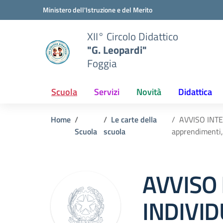
Vai ai contenuti
Vai al menu di navigazione
Vai al footer
Ministero dell'Istruzione e del Merito
XII° Circolo Didattico
"G. Leopardi"
Foggia
Scuola
Servizi
Novità
Didattica
Home
Le carte della
AVVISO INTE
Scuola
scuola
apprendimenti,
AVVISO 
INDIVI