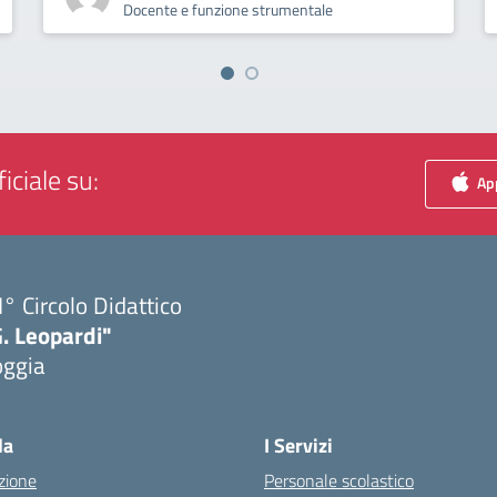
Docente e funzione strumentale
iciale su:
App
I° Circolo Didattico
. Leopardi"
oggia
Visita la pagina iniziale della scuola
la
I Servizi
zione
Personale scolastico