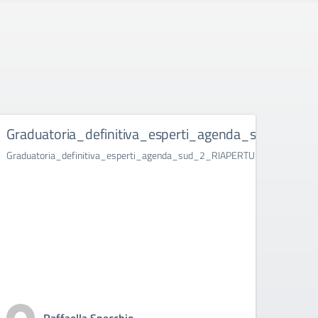
Graduatoria_definitiva_esperti_agenda_sud_2_RI
Riap
FIGU
Graduatoria_definitiva_esperti_agenda_sud_2_RIAPERTURA.pdf.pades
nel 
form
compe
peri
lezio
Riaper
PROFES
Pubbli