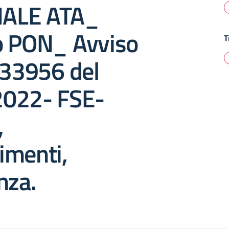
ALE ATA_
o PON_ Avviso
T
 33956 del
022- FSE-
,
imenti,
nza.