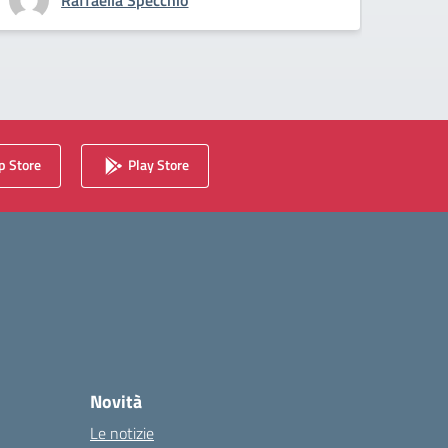
Raffaella Specchio
 Store
Play Store
Novità
Le notizie