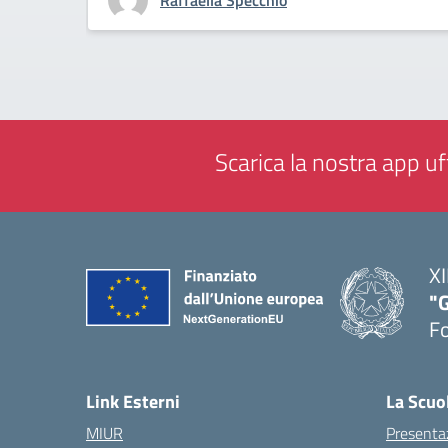
Raffaella Specchio
Scarica la nostra app uff
XI
"G
F
— 
Link Esterni
La Scuo
MIUR
Presenta