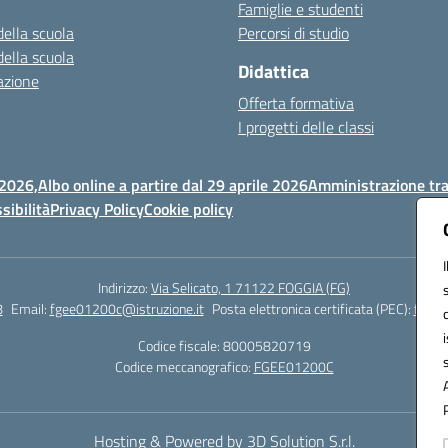
Famiglie e studenti
della scuola
Percorsi di studio
della scuola
Didattica
azione
Offerta formativa
I progetti delle classi
 2026,
Albo online a partire dal 29 aprile 2026
Amministrazione tr
sibilità
Privacy Policy
Cookie policy
Indirizzo:
Via Selicato, 1 71122 FOGGIA (FG)
8
Email:
fgee01200c@istruzione.it
Posta elettronica certificata (PEC):
fgee0
Codice fiscale: 80005820719
Codice meccanografico:
FGEE01200C
Hosting & Powered by 3D Solution S.r.l.