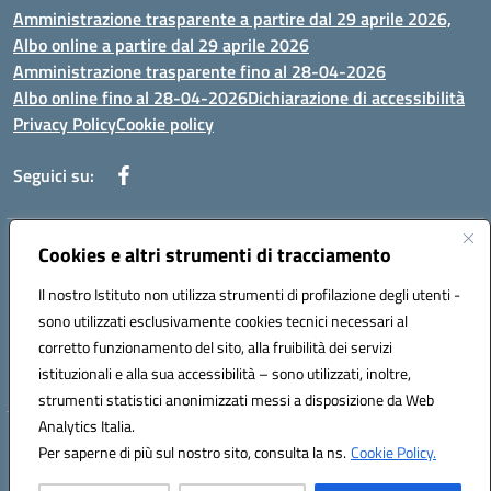
Amministrazione trasparente a partire dal 29 aprile 2026,
Albo online a partire dal 29 aprile 2026
Amministrazione trasparente fino al 28-04-2026
Albo online fino al 28-04-2026
Dichiarazione di accessibilità
Privacy Policy
Cookie policy
Seguici su:
Indirizzo:
Cookies e altri strumenti di tracciamento
Via Selicato, 1 71122 FOGGIA (FG)
Centralino:
0881633598
Email:
fgee01200c@istruzione.it
Il nostro Istituto non utilizza strumenti di profilazione degli utenti -
Posta elettronica certificata (PEC):
fgee01200c@pec.istruzione.it
sono utilizzati esclusivamente cookies tecnici necessari al
Codice fiscale: 80005820719
corretto funzionamento del sito, alla fruibilità dei servizi
Codice meccanografico:
FGEE01200C
istituzionali e alla sua accessibilità – sono utilizzati, inoltre,
strumenti statistici anonimizzati messi a disposizione da Web
Analytics Italia.
Hosting & Powered by 3D Solution S.r.l.
Per saperne di più sul nostro sito, consulta la ns.
Cookie Policy.
Concept & Design by Designers Italia