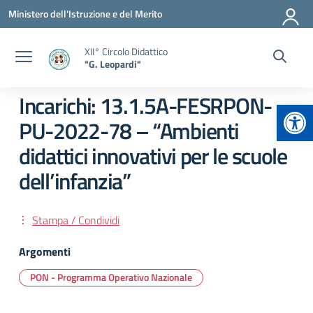
Vai ai contenuti
Vai al menu di navigazione
Vai al footer
Ministero dell'Istruzione e del Merito
XII° Circolo Didattico
"G. Leopardi"
Incarichi: 13.1.5A-FESRPON-
Apr
PU-2022-78 – “Ambienti
didattici innovativi per le scuole
dell’infanzia”
Stampa / Condividi
Argomenti
PON - Programma Operativo Nazionale