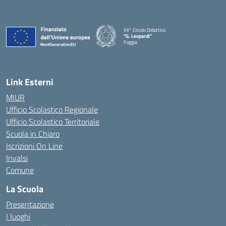
XII° Circolo Didattico
"G. Leopardi"
Foggia
— Visita la pagina iniziale della scuola
Link Esterni
MIUR
Ufficio Scolastico Regionale
Ufficio Scolastico Territoriale
Scuola in Chiaro
Iscrizioni On Line
Invalsi
Comune
La Scuola
Presentazione
I luoghi