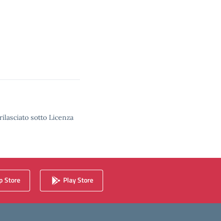
rilasciato sotto Licenza
 Store
Play Store