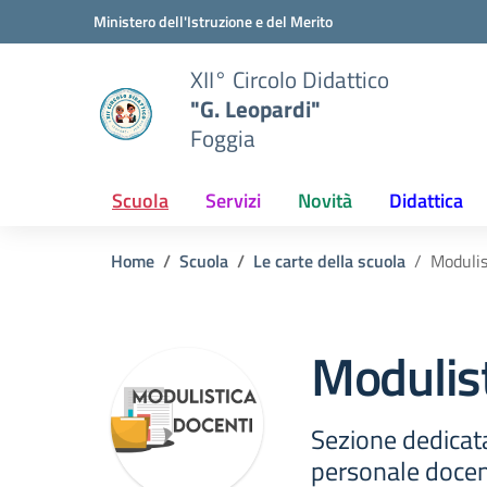
Vai ai contenuti
Vai al menu di navigazione
Vai al footer
Ministero dell'Istruzione e del Merito
XII° Circolo Didattico
"G. Leopardi"
Foggia
Scuola
Servizi
Novità
Didattica
Home
Scuola
Le carte della scuola
Modulis
Modulist
Sezione dedicata
personale doce