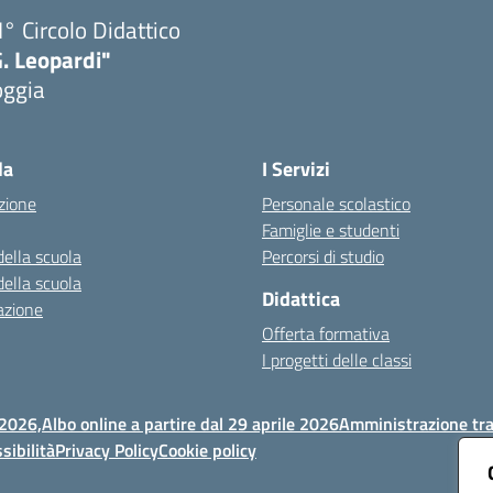
I° Circolo Didattico
. Leopardi"
oggia
Visita la pagina iniziale della scuola
la
I Servizi
zione
Personale scolastico
Famiglie e studenti
della scuola
Percorsi di studio
della scuola
Didattica
azione
Offerta formativa
I progetti delle classi
 2026,
Albo online a partire dal 29 aprile 2026
Amministrazione tr
sibilità
Privacy Policy
Cookie policy