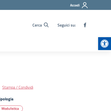
Accedi
Cerca
Seguici su:
Apr
Stampa / Condividi
ipologia
Modulistica