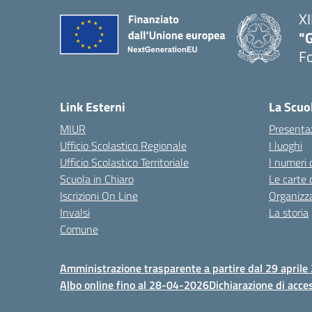
XI
"G
F
— 
Link Esterni
La Scuo
MIUR
Presenta
Ufficio Scolastico Regionale
I luoghi
Ufficio Scolastico Territoriale
I numeri 
Scuola in Chiaro
Le carte 
Iscrizioni On Line
Organizz
Invalsi
La storia
Comune
Amministrazione trasparente a partire dal 29 aprile
Albo online fino al 28-04-2026
Dichiarazione di acces