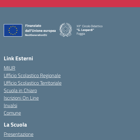
XII° Circolo Didattico
"G. Leopardi"
Foggia
— Visita la pagina iniziale della scuola
Link Esterni
MIUR
Ufficio Scolastico Regionale
Ufficio Scolastico Territoriale
Scuola in Chiaro
Iscrizioni On Line
Invalsi
Comune
La Scuola
Presentazione