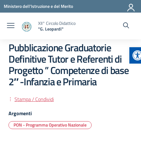
Vai ai contenuti
Vai al menu di navigazione
Vai al footer
Ministero dell'Istruzione e del Merito
XII° Circolo Didattico
"G. Leopardi"
Pubblicazione Graduatorie
Ap
Definitive Tutor e Referenti di
Progetto ” Competenze di base
2″ -Infanzia e Primaria
Stampa / Condividi
Argomenti
PON - Programma Operativo Nazionale