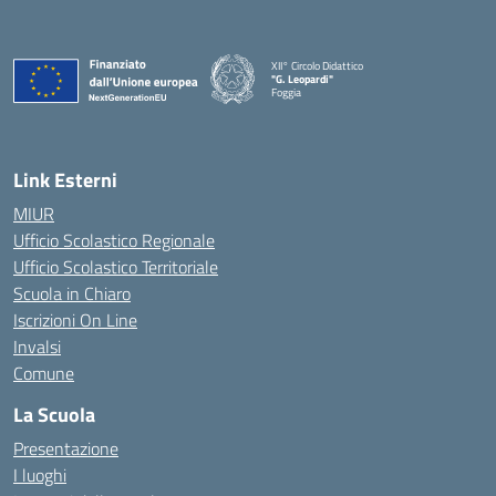
XII° Circolo Didattico
"G. Leopardi"
Foggia
— Visita la pagina iniziale della scuola
Link Esterni
MIUR
Ufficio Scolastico Regionale
Ufficio Scolastico Territoriale
Scuola in Chiaro
Iscrizioni On Line
Invalsi
Comune
La Scuola
Presentazione
I luoghi