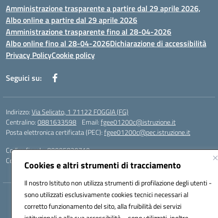
Amministrazione trasparente a partire dal 29 aprile 2026,
Albo online a partire dal 29 aprile 2026
Amministrazione trasparente fino al 28-04-2026
Albo online fino al 28-04-2026
Dichiarazione di accessibilità
Privacy Policy
Cookie policy
Seguici su:
Indirizzo:
Via Selicato, 1 71122 FOGGIA (FG)
Centralino:
0881633598
Email:
fgee01200c@istruzione.it
Posta elettronica certificata (PEC):
fgee01200c@pec.istruzione.it
Codice fiscale: 80005820719
Codice meccanografico:
FGEE01200C
Cookies e altri strumenti di tracciamento
Il nostro Istituto non utilizza strumenti di profilazione degli utenti -
sono utilizzati esclusivamente cookies tecnici necessari al
Hosting & Powered by 3D Solution S.r.l.
corretto funzionamento del sito, alla fruibilità dei servizi
Concept & Design by Designers Italia
istituzionali e alla sua accessibilità – sono utilizzati, inoltre,