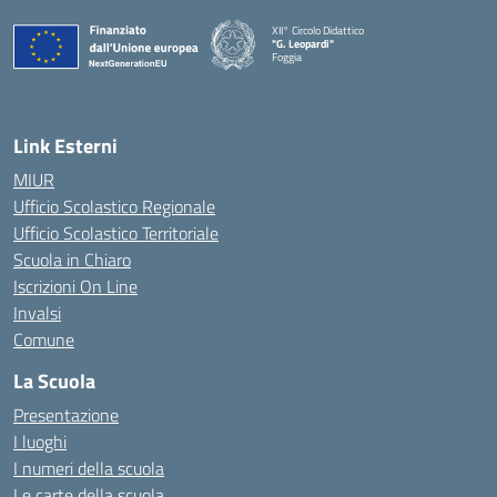
XII° Circolo Didattico
"G. Leopardi"
Foggia
— Visita la pagina iniziale della scuola
Link Esterni
MIUR
Ufficio Scolastico Regionale
Ufficio Scolastico Territoriale
Scuola in Chiaro
Iscrizioni On Line
Invalsi
Comune
La Scuola
Presentazione
I luoghi
I numeri della scuola
Le carte della scuola