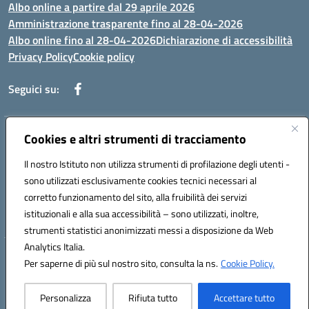
Albo online a partire dal 29 aprile 2026
Amministrazione trasparente fino al 28-04-2026
Albo online fino al 28-04-2026
Dichiarazione di accessibilità
Privacy Policy
Cookie policy
Seguici su:
Indirizzo:
Via Selicato, 1 71122 FOGGIA (FG)
Cookies e altri strumenti di tracciamento
Centralino:
0881633598
Email:
fgee01200c@istruzione.it
Il nostro Istituto non utilizza strumenti di profilazione degli utenti -
Posta elettronica certificata (PEC):
fgee01200c@pec.istruzione.it
sono utilizzati esclusivamente cookies tecnici necessari al
Codice fiscale: 80005820719
corretto funzionamento del sito, alla fruibilità dei servizi
Codice meccanografico:
FGEE01200C
istituzionali e alla sua accessibilità – sono utilizzati, inoltre,
strumenti statistici anonimizzati messi a disposizione da Web
Analytics Italia.
Hosting & Powered by 3D Solution S.r.l.
Per saperne di più sul nostro sito, consulta la ns.
Cookie Policy.
Concept & Design by Designers Italia
Personalizza
Rifiuta tutto
Accettare tutto