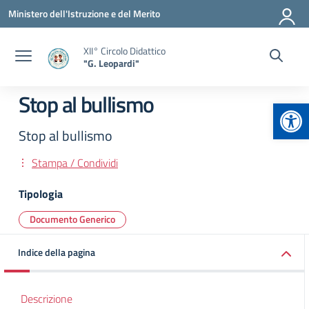
Vai ai contenuti
Vai al menu di navigazione
Vai al footer
Ministero dell'Istruzione e del Merito
XII° Circolo Didattico
"G. Leopardi"
Stop al bullismo
Apr
Stop al bullismo
Stampa / Condividi
Tipologia
Documento Generico
Indice della pagina
Descrizione