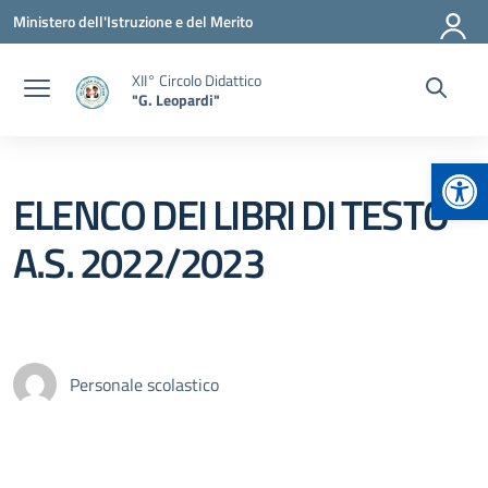
Vai ai contenuti
Vai al menu di navigazione
Vai al footer
Ministero dell'Istruzione e del Merito
XII° Circolo Didattico
"G. Leopardi"
Apr
ELENCO DEI LIBRI DI TESTO
A.S. 2022/2023
Personale scolastico