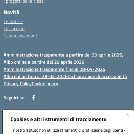
I progetti delle classi
Novità
Le notizie
Le circolari
Calendario eventi
Amministrazione trasparente a partire dal 29 aprile 2026,
Albo online a partire dal 29 aprile 2026
Amministrazione trasparente fino al 28-04-2026
Albo online fino al 28-04-2026
Dichiarazione di accessibilità
Privacy Policy
Cookie policy
Seguici su:
Indirizzo:
Cookies e altri strumenti di tracciamento
Via Selicato, 1 71122 FOGGIA (FG)
Centralino:
0881633598
Email:
fgee01200c@istruzione.it
Il nostro Istituto non utilizza strumenti di profilazione degli utenti -
Posta elettronica certificata (PEC):
fgee01200c@pec.istruzione.it