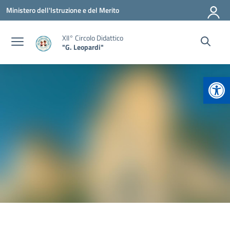
Vai ai contenuti
Vai al menu di navigazione
Vai al footer
Ministero dell'Istruzione e del Merito
XII° Circolo Didattico
"G. Leopardi"
Apr