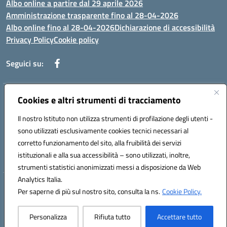
Albo online a partire dal 29 aprile 2026
Amministrazione trasparente fino al 28-04-2026
Albo online fino al 28-04-2026
Dichiarazione di accessibilità
Privacy Policy
Cookie policy
Seguici su:
Indirizzo:
Cookies e altri strumenti di tracciamento
Via Selicato, 1 71122 FOGGIA (FG)
Centralino:
0881633598
Email:
fgee01200c@istruzione.it
Il nostro Istituto non utilizza strumenti di profilazione degli utenti -
Posta elettronica certificata (PEC):
fgee01200c@pec.istruzione.it
sono utilizzati esclusivamente cookies tecnici necessari al
Codice fiscale: 80005820719
corretto funzionamento del sito, alla fruibilità dei servizi
Codice meccanografico:
FGEE01200C
istituzionali e alla sua accessibilità – sono utilizzati, inoltre,
strumenti statistici anonimizzati messi a disposizione da Web
Analytics Italia.
Hosting & Powered by 3D Solution S.r.l.
Per saperne di più sul nostro sito, consulta la ns.
Cookie Policy.
Concept & Design by Designers Italia
Personalizza
Rifiuta tutto
Accettare tutto