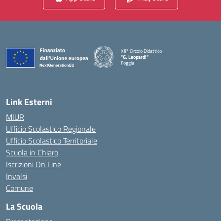
XII° Circolo Didattico
"G. Leopardi"
Foggia
— Visita la pagina iniziale della scuola
Link Esterni
MIUR
Ufficio Scolastico Regionale
Ufficio Scolastico Territoriale
Scuola in Chiaro
Iscrizioni On Line
Invalsi
Comune
La Scuola