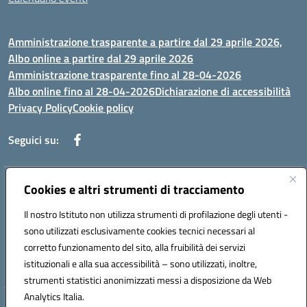
Amministrazione trasparente a partire dal 29 aprile 2026,
Albo online a partire dal 29 aprile 2026
Amministrazione trasparente fino al 28-04-2026
Albo online fino al 28-04-2026
Dichiarazione di accessibilità
Privacy Policy
Cookie policy
Seguici su:
Indirizzo:
Cookies e altri strumenti di tracciamento
Via Selicato, 1 71122 FOGGIA (FG)
Centralino:
0881633598
Email:
fgee01200c@istruzione.it
Il nostro Istituto non utilizza strumenti di profilazione degli utenti -
Posta elettronica certificata (PEC):
fgee01200c@pec.istruzione.it
sono utilizzati esclusivamente cookies tecnici necessari al
Codice fiscale: 80005820719
corretto funzionamento del sito, alla fruibilità dei servizi
Codice meccanografico:
FGEE01200C
istituzionali e alla sua accessibilità – sono utilizzati, inoltre,
strumenti statistici anonimizzati messi a disposizione da Web
Analytics Italia.