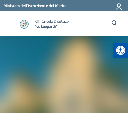
Vai ai contenuti
Vai al menu di navigazione
Vai al footer
Ministero dell'Istruzione e del Merito
XII° Circolo Didattico
"G. Leopardi"
Apr