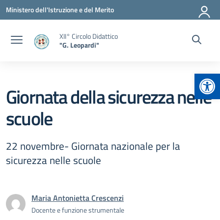
Vai ai contenuti
Vai al menu di navigazione
Vai al footer
Ministero dell'Istruzione e del Merito
XII° Circolo Didattico
"G. Leopardi"
Apr
Giornata della sicurezza nelle
scuole
22 novembre- Giornata nazionale per la
sicurezza nelle scuole
Maria Antonietta Crescenzi
Docente e funzione strumentale