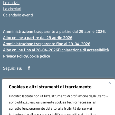
Le notizie
Le circolari
Calendario eventi
Amministrazione trasparente a partire dal 29 aprile 2026,
Albo online a partire dal 29 aprile 2026
Amministrazione trasparente fino al 28-04-2026
Albo online fino al 28-04-2026
Dichiarazione di accessibilità
Privacy Policy
Cookie policy
Seguici su:
Indirizzo:
Cookies e altri strumenti di tracciamento
Via Selicato, 1 71122 FOGGIA (FG)
Centralino:
0881633598
Email:
fgee01200c@istruzione.it
Il nostro Istituto non utilizza strumenti di profilazione degli utenti -
Posta elettronica certificata (PEC):
fgee01200c@pec.istruzione.it
sono utilizzati esclusivamente cookies tecnici necessari al
Codice fiscale: 80005820719
corretto funzionamento del sito, alla fruibilità dei servizi
Codice meccanografico:
FGEE01200C
istituzionali e alla sua accessibilità – sono utilizzati, inoltre,