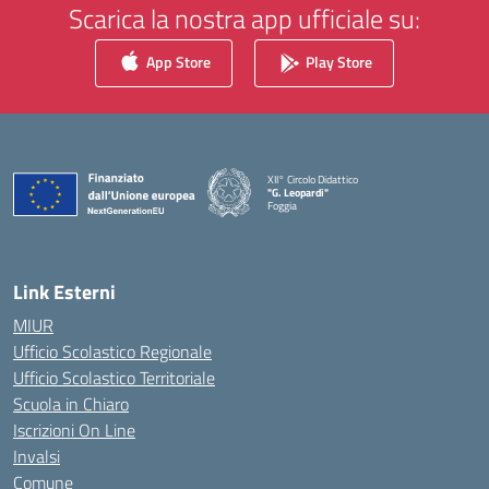
Scarica la nostra app ufficiale su:
App Store
Play Store
XII° Circolo Didattico
"G. Leopardi"
Foggia
— Visita la pagina iniziale della scuola
Link Esterni
MIUR
Ufficio Scolastico Regionale
Ufficio Scolastico Territoriale
Scuola in Chiaro
Iscrizioni On Line
Invalsi
Comune