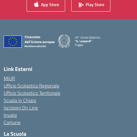
App Store
Play Store
XII° Circolo Didattico
"G. Leopardi"
Foggia
— Visita la pagina iniziale della scuola
Link Esterni
MIUR
Ufficio Scolastico Regionale
Ufficio Scolastico Territoriale
Scuola in Chiaro
Iscrizioni On Line
Invalsi
Comune
La Scuola