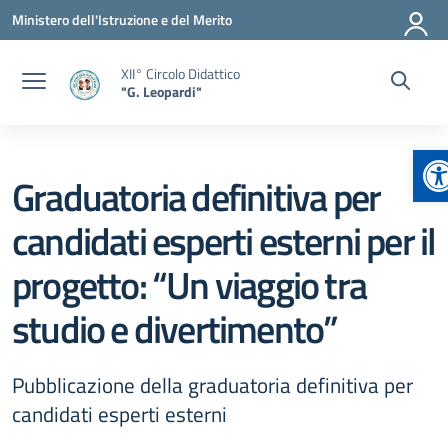
Vai ai contenuti
Vai al menu di navigazione
Vai al footer
Ministero dell'Istruzione e del Merito
XII° Circolo Didattico
"G. Leopardi"
Ap
Graduatoria definitiva per
candidati esperti esterni per il
progetto: “Un viaggio tra
studio e divertimento”
Pubblicazione della graduatoria definitiva per
candidati esperti esterni