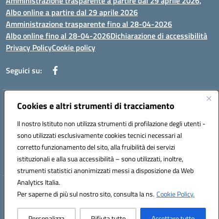
Amministrazione trasparente a partire dal 29 aprile 2026,
Albo online a partire dal 29 aprile 2026
Amministrazione trasparente fino al 28-04-2026
Albo online fino al 28-04-2026
Dichiarazione di accessibilità
Privacy Policy
Cookie policy
Seguici su:
Indirizzo:
Cookies e altri strumenti di tracciamento
Via Selicato, 1 71122 FOGGIA (FG)
Centralino:
0881633598
Email:
fgee01200c@istruzione.it
Il nostro Istituto non utilizza strumenti di profilazione degli utenti -
Posta elettronica certificata (PEC):
fgee01200c@pec.istruzione.it
sono utilizzati esclusivamente cookies tecnici necessari al
Codice fiscale: 80005820719
corretto funzionamento del sito, alla fruibilità dei servizi
Codice meccanografico:
FGEE01200C
istituzionali e alla sua accessibilità – sono utilizzati, inoltre,
strumenti statistici anonimizzati messi a disposizione da Web
Analytics Italia.
Hosting & Powered by 3D Solution S.r.l.
Per saperne di più sul nostro sito, consulta la ns.
Cookie Policy.
Concept & Design by Designers Italia
Personalizza
Rifiuta tutto
Accettare tutto