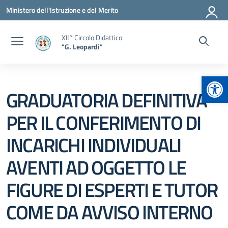
Vai ai contenuti
Vai al menu di navigazione
Vai al footer
Ministero dell'Istruzione e del Merito
XII° Circolo Didattico
"G. Leopardi"
Apr
GRADUATORIA DEFINITIVA
PER IL CONFERIMENTO DI
INCARICHI INDIVIDUALI
AVENTI AD OGGETTO LE
FIGURE DI ESPERTI E TUTOR
COME DA AVVISO INTERNO