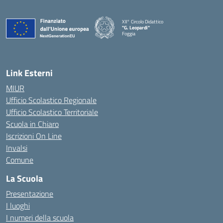
XII° Circolo Didattico
"G. Leopardi"
Foggia
— Visita la pagina iniziale della scuola
Link Esterni
MIUR
Ufficio Scolastico Regionale
Ufficio Scolastico Territoriale
Scuola in Chiaro
Iscrizioni On Line
Invalsi
Comune
La Scuola
Presentazione
I luoghi
I numeri della scuola