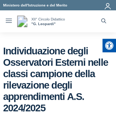
Vai ai contenuti
Vai al menu di navigazione
Vai al footer
Ministero dell'Istruzione e del Merito
XII° Circolo Didattico
"G. Leopardi"
Apr
Individuazione degli
Osservatori Esterni nelle
classi campione della
rilevazione degli
apprendimenti A.S.
2024/2025