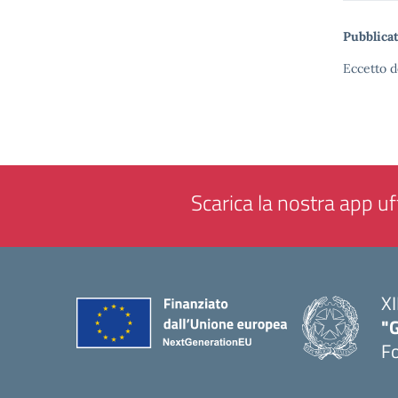
Pubblicat
Eccetto d
Scarica la nostra app uff
XI
"G
F
— 