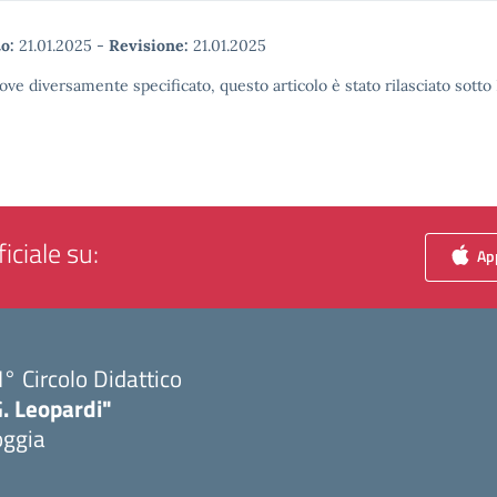
o:
21.01.2025
-
Revisione:
21.01.2025
ove diversamente specificato, questo articolo è stato rilasciato sott
iciale su:
App
I° Circolo Didattico
. Leopardi"
oggia
Visita la pagina iniziale della scuola