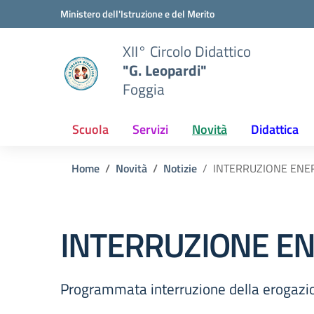
Vai ai contenuti
Vai al menu di navigazione
Vai al footer
Ministero dell'Istruzione e del Merito
XII° Circolo Didattico
"G. Leopardi"
Foggia
Scuola
Servizi
Novità
Didattica
Home
Novità
Notizie
INTERRUZIONE ENER
INTERRUZIONE EN
Programmata interruzione della erogazione