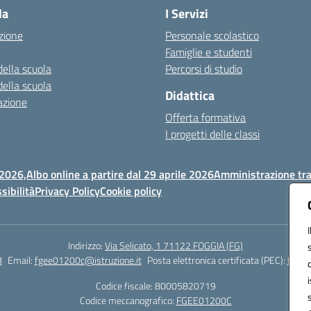
la
I Servizi
zione
Personale scolastico
Famiglie e studenti
della scuola
Percorsi di studio
della scuola
Didattica
azione
Offerta formativa
I progetti delle classi
 2026,
Albo online a partire dal 29 aprile 2026
Amministrazione tr
sibilità
Privacy Policy
Cookie policy
Indirizzo:
Via Selicato, 1 71122 FOGGIA (FG)
8
Email:
fgee01200c@istruzione.it
Posta elettronica certificata (PEC):
fgee0
Codice fiscale: 80005820719
Codice meccanografico:
FGEE01200C