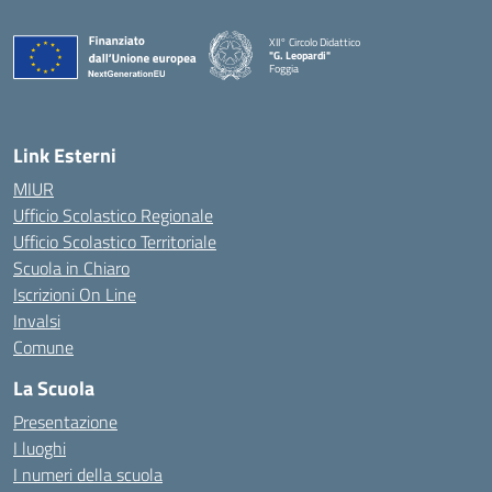
XII° Circolo Didattico
"G. Leopardi"
Foggia
— Visita la pagina iniziale della scuola
Link Esterni
MIUR
Ufficio Scolastico Regionale
Ufficio Scolastico Territoriale
Scuola in Chiaro
Iscrizioni On Line
Invalsi
Comune
La Scuola
Presentazione
I luoghi
I numeri della scuola