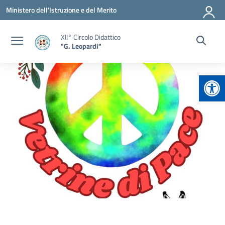
Vai ai contenuti
Vai al menu di navigazione
Vai al footer
Ministero dell'Istruzione e del Merito
XII° Circolo Didattico
"G. Leopardi"
Apr