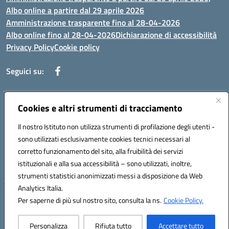
Albo online a partire dal 29 aprile 2026
Amministrazione trasparente fino al 28-04-2026
Albo online fino al 28-04-2026
Dichiarazione di accessibilità
Privacy Policy
Cookie policy
Seguici su:
Indirizzo:
Cookies e altri strumenti di tracciamento
Via Selicato, 1 71122 FOGGIA (FG)
Centralino:
0881633598
Email:
fgee01200c@istruzione.it
Il nostro Istituto non utilizza strumenti di profilazione degli utenti -
Posta elettronica certificata (PEC):
fgee01200c@pec.istruzione.it
sono utilizzati esclusivamente cookies tecnici necessari al
Codice fiscale: 80005820719
corretto funzionamento del sito, alla fruibilità dei servizi
Codice meccanografico:
FGEE01200C
istituzionali e alla sua accessibilità – sono utilizzati, inoltre,
strumenti statistici anonimizzati messi a disposizione da Web
Analytics Italia.
Hosting & Powered by 3D Solution S.r.l.
Per saperne di più sul nostro sito, consulta la ns.
Cookie Policy.
Concept & Design by Designers Italia
Personalizza
Rifiuta tutto
Accettare tutto