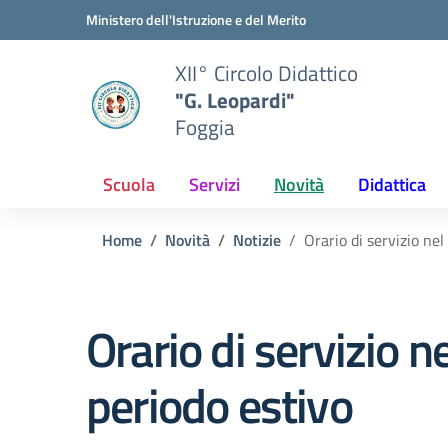
Vai ai contenuti
Vai al menu di navigazione
Vai al footer
Ministero dell'Istruzione e del Merito
XII° Circolo Didattico
"G. Leopardi"
Foggia
Scuola
Servizi
Novità
Didattica
Home
Novità
Notizie
Orario di servizio nel
Orario di servizio ne
periodo estivo