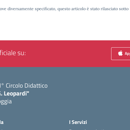
ove diversamente specificato, questo articolo è stato rilasciato sott
iciale su:
App
I° Circolo Didattico
. Leopardi"
oggia
Visita la pagina iniziale della scuola
la
I Servizi