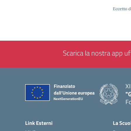
Eccetto d
Scarica la nostra app uff
XI
"G
F
— 
Link Esterni
La Scuo