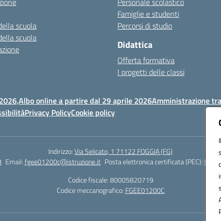
zione
Personale scolastico
Famiglie e studenti
della scuola
Percorsi di studio
della scuola
Didattica
azione
Offerta formativa
I progetti delle classi
 2026,
Albo online a partire dal 29 aprile 2026
Amministrazione tr
sibilità
Privacy Policy
Cookie policy
Indirizzo:
Via Selicato, 1 71122 FOGGIA (FG)
8
Email:
fgee01200c@istruzione.it
Posta elettronica certificata (PEC):
fgee0
Codice fiscale: 80005820719
Codice meccanografico:
FGEE01200C