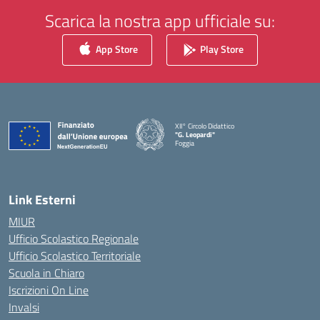
Scarica la nostra app ufficiale su:
App Store
Play Store
XII° Circolo Didattico
"G. Leopardi"
Foggia
— Visita la pagina iniziale della scuola
Link Esterni
MIUR
Ufficio Scolastico Regionale
Ufficio Scolastico Territoriale
Scuola in Chiaro
Iscrizioni On Line
Invalsi