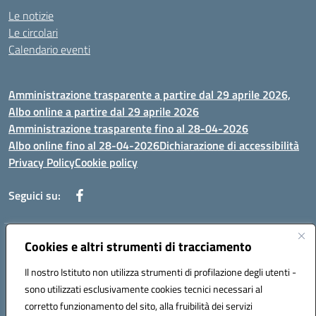
Le notizie
Le circolari
Calendario eventi
Amministrazione trasparente a partire dal 29 aprile 2026,
Albo online a partire dal 29 aprile 2026
Amministrazione trasparente fino al 28-04-2026
Albo online fino al 28-04-2026
Dichiarazione di accessibilità
Privacy Policy
Cookie policy
Seguici su:
Indirizzo:
Cookies e altri strumenti di tracciamento
Via Selicato, 1 71122 FOGGIA (FG)
Centralino:
0881633598
Email:
fgee01200c@istruzione.it
Il nostro Istituto non utilizza strumenti di profilazione degli utenti -
Posta elettronica certificata (PEC):
fgee01200c@pec.istruzione.it
sono utilizzati esclusivamente cookies tecnici necessari al
Codice fiscale: 80005820719
corretto funzionamento del sito, alla fruibilità dei servizi
Codice meccanografico:
FGEE01200C