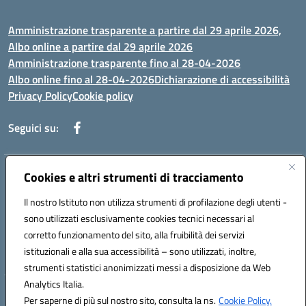
Amministrazione trasparente a partire dal 29 aprile 2026,
Albo online a partire dal 29 aprile 2026
Amministrazione trasparente fino al 28-04-2026
Albo online fino al 28-04-2026
Dichiarazione di accessibilità
Privacy Policy
Cookie policy
Seguici su:
Indirizzo:
Cookies e altri strumenti di tracciamento
Via Selicato, 1 71122 FOGGIA (FG)
Centralino:
0881633598
Email:
fgee01200c@istruzione.it
Il nostro Istituto non utilizza strumenti di profilazione degli utenti -
Posta elettronica certificata (PEC):
fgee01200c@pec.istruzione.it
sono utilizzati esclusivamente cookies tecnici necessari al
Codice fiscale: 80005820719
corretto funzionamento del sito, alla fruibilità dei servizi
Codice meccanografico:
FGEE01200C
istituzionali e alla sua accessibilità – sono utilizzati, inoltre,
strumenti statistici anonimizzati messi a disposizione da Web
Analytics Italia.
Hosting & Powered by 3D Solution S.r.l.
Per saperne di più sul nostro sito, consulta la ns.
Cookie Policy.