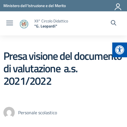
Vai ai contenuti
Vai al menu di navigazione
Vai al footer
Ministero dell'Istruzione e del Merito
XII° Circolo Didattico
"G. Leopardi"
Apr
Presa visione del documento
di valutazione a.s.
2021/2022
Personale scolastico