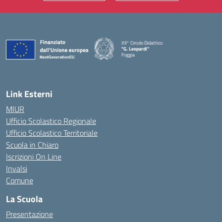
XII° Circolo Didattico
"G. Leopardi"
Foggia
— Visita la pagina iniziale della scuola
Link Esterni
MIUR
Ufficio Scolastico Regionale
Ufficio Scolastico Territoriale
Scuola in Chiaro
Iscrizioni On Line
Invalsi
Comune
La Scuola
Presentazione