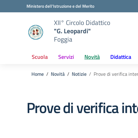
Vai ai contenuti
Vai al menu di navigazione
Vai al footer
Ministero dell'Istruzione e del Merito
XII° Circolo Didattico
"G. Leopardi"
Foggia
Scuola
Servizi
Novità
Didattica
Home
Novità
Notizie
Prove di verifica inte
Prove di verifica in