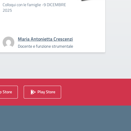
Colloqui con le famiglie -9 DICEMBRE
L'uscit
2025
adesio
19/11, 
classi/
👇
Maria Antonietta Crescenzi
Docente e funzione strumentale
 Store
Play Store