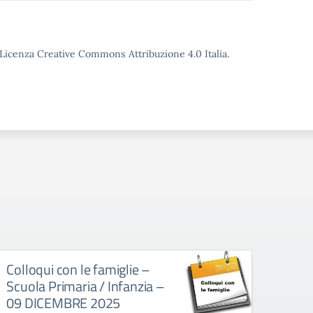
o Licenza Creative Commons Attribuzione 4.0 Italia.
Colloqui con le famiglie –
Uscit
Scuola Primaria / Infanzia –
ades
09 DICEMBRE 2025
sinda