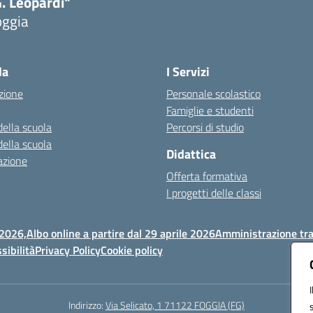
. Leopardi"
oggia
Visita la pagina iniziale della scuola
la
I Servizi
zione
Personale scolastico
Famiglie e studenti
della scuola
Percorsi di studio
della scuola
Didattica
azione
Offerta formativa
I progetti delle classi
 2026,
Albo online a partire dal 29 aprile 2026
Amministrazione tr
sibilità
Privacy Policy
Cookie policy
Indirizzo:
Via Selicato, 1 71122 FOGGIA (FG)