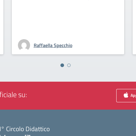
Raffaella Specchio
iciale su:
App
I° Circolo Didattico