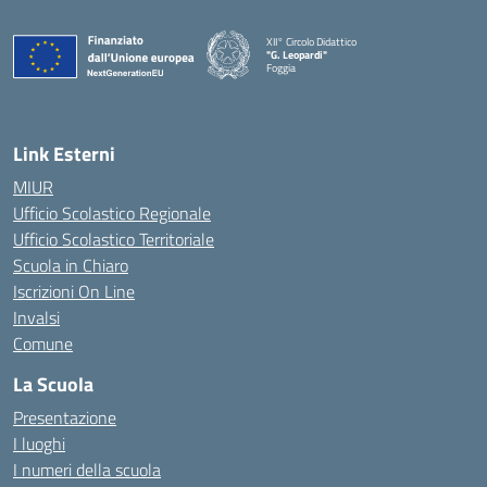
XII° Circolo Didattico
"G. Leopardi"
Foggia
— Visita la pagina iniziale della scuola
Link Esterni
MIUR
Ufficio Scolastico Regionale
Ufficio Scolastico Territoriale
Scuola in Chiaro
Iscrizioni On Line
Invalsi
Comune
La Scuola
Presentazione
I luoghi
I numeri della scuola