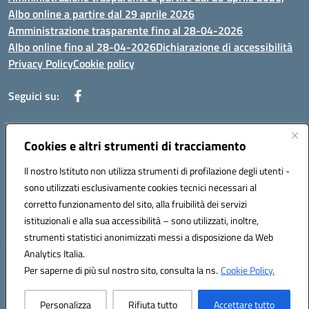
Albo online a partire dal 29 aprile 2026
Amministrazione trasparente fino al 28-04-2026
Albo online fino al 28-04-2026
Dichiarazione di accessibilità
Privacy Policy
Cookie policy
Seguici su:
Indirizzo:
Cookies e altri strumenti di tracciamento
Via Selicato, 1 71122 FOGGIA (FG)
Centralino:
0881633598
Email:
fgee01200c@istruzione.it
Il nostro Istituto non utilizza strumenti di profilazione degli utenti -
Posta elettronica certificata (PEC):
fgee01200c@pec.istruzione.it
sono utilizzati esclusivamente cookies tecnici necessari al
Codice fiscale: 80005820719
corretto funzionamento del sito, alla fruibilità dei servizi
Codice meccanografico:
FGEE01200C
istituzionali e alla sua accessibilità – sono utilizzati, inoltre,
strumenti statistici anonimizzati messi a disposizione da Web
Analytics Italia.
Hosting & Powered by 3D Solution S.r.l.
Per saperne di più sul nostro sito, consulta la ns.
Cookie Policy.
Concept & Design by Designers Italia
Personalizza
Rifiuta tutto
Accettare tutto