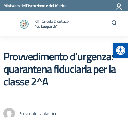
Vai ai contenuti
Vai al menu di navigazione
Vai al footer
Ministero dell'Istruzione e del Merito
XII° Circolo Didattico
"G. Leopardi"
Apr
Provvedimento d’urgenza:
quarantena fiduciaria per la
classe 2^A
Personale scolastico