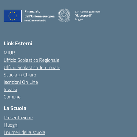
XII° Circolo Didattico
"G. Leopardi"
Foggia
— Visita la pagina iniziale della scuola
Link Esterni
MIUR
Ufficio Scolastico Regionale
Ufficio Scolastico Territoriale
Scuola in Chiaro
Iscrizioni On Line
Invalsi
Comune
La Scuola
Presentazione
I luoghi
I numeri della scuola