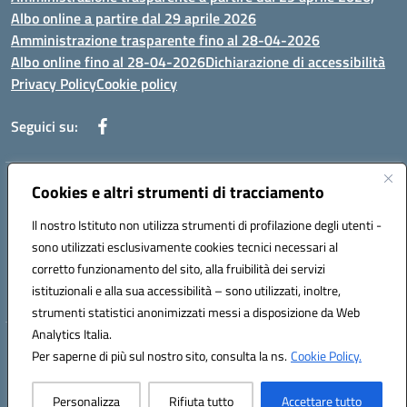
Albo online a partire dal 29 aprile 2026
Amministrazione trasparente fino al 28-04-2026
Albo online fino al 28-04-2026
Dichiarazione di accessibilità
Privacy Policy
Cookie policy
Seguici su:
Indirizzo:
Cookies e altri strumenti di tracciamento
Via Selicato, 1 71122 FOGGIA (FG)
Centralino:
0881633598
Email:
fgee01200c@istruzione.it
Il nostro Istituto non utilizza strumenti di profilazione degli utenti -
Posta elettronica certificata (PEC):
fgee01200c@pec.istruzione.it
sono utilizzati esclusivamente cookies tecnici necessari al
Codice fiscale: 80005820719
corretto funzionamento del sito, alla fruibilità dei servizi
Codice meccanografico:
FGEE01200C
istituzionali e alla sua accessibilità – sono utilizzati, inoltre,
strumenti statistici anonimizzati messi a disposizione da Web
Analytics Italia.
Hosting & Powered by 3D Solution S.r.l.
Per saperne di più sul nostro sito, consulta la ns.
Cookie Policy.
Concept & Design by Designers Italia
Personalizza
Rifiuta tutto
Accettare tutto