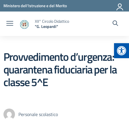
Vai ai contenuti
Vai al menu di navigazione
Vai al footer
Ministero dell'Istruzione e del Merito
XII° Circolo Didattico
"G. Leopardi"
Apr
Provvedimento d’urgenza:
quarantena fiduciaria per la
classe 5^E
Personale scolastico