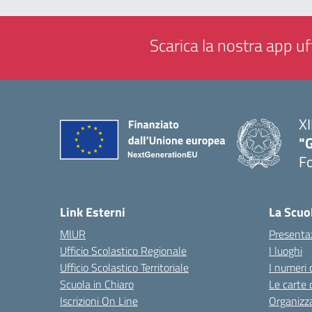
Scarica la nostra app uff
XI
"G
F
— 
Link Esterni
La Scuo
MIUR
Presenta
Ufficio Scolastico Regionale
I luoghi
Ufficio Scolastico Territoriale
I numeri 
Scuola in Chiaro
Le carte 
Iscrizioni On Line
Organizz