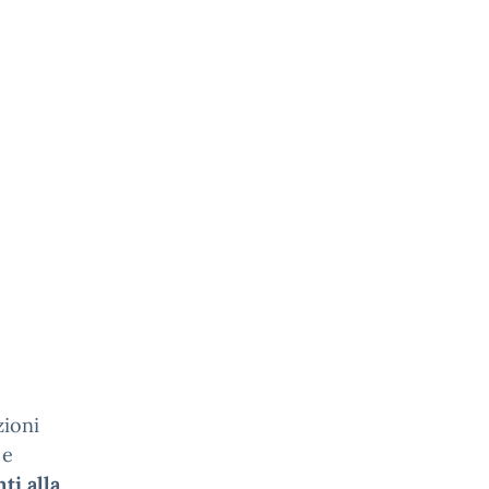
zioni
 e
ti alla