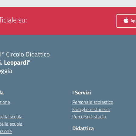
iciale su:
App
I° Circolo Didattico
. Leopardi"
oggia
Visita la pagina iniziale della scuola
la
I Servizi
zione
Personale scolastico
Famiglie e studenti
della scuola
Percorsi di studio
della scuola
Didattica
azione