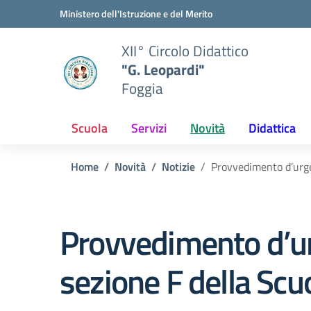
Vai ai contenuti
Vai al menu di navigazione
Vai al footer
Ministero dell'Istruzione e del Merito
XII° Circolo Didattico
"G. Leopardi"
Foggia
Scuola
Servizi
Novità
Didattica
Home
Novità
Notizie
Provvedimento d’urgen
Provvedimento d’ur
sezione F della Scuo