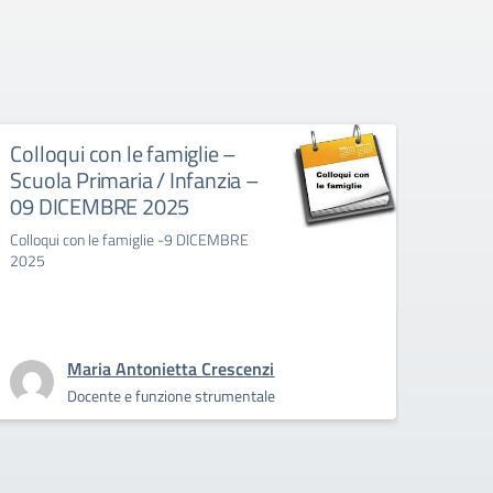
Colloqui con le famiglie –
Uscit
Scuola Primaria / Infanzia –
ades
09 DICEMBRE 2025
sinda
Colloqui con le famiglie -9 DICEMBRE
L'uscit
2025
adesio
19/11, 
classi/
👇
Maria Antonietta Crescenzi
Docente e funzione strumentale