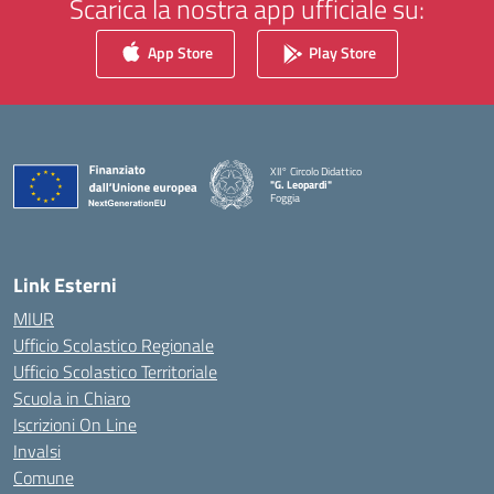
Scarica la nostra app ufficiale su:
App Store
Play Store
XII° Circolo Didattico
"G. Leopardi"
Foggia
— Visita la pagina iniziale della scuola
Link Esterni
MIUR
Ufficio Scolastico Regionale
Ufficio Scolastico Territoriale
Scuola in Chiaro
Iscrizioni On Line
Invalsi
Comune