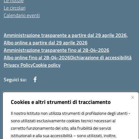
Le notizie
Le circolari
Calendario eventi
Amministrazione trasparente a partire dal 29 aprile 2026,
Albo online a partire dal 29 aprile 2026
Amministrazione trasparente fino al 28-04-2026
Albo online fino al 28-04-2026
Dichiarazione di accessibilità
Privacy Policy
Cookie policy
Seguici su:
Indirizzo:
Cookies e altri strumenti di tracciamento
Via Selicato, 1 71122 FOGGIA (FG)
Centralino:
0881633598
Email:
fgee01200c@istruzione.it
Il nostro Istituto non utilizza strumenti di profilazione degli utenti -
Posta elettronica certificata (PEC):
fgee01200c@pec.istruzione.it
sono utilizzati esclusivamente cookies tecnici necessari al
Codice fiscale: 80005820719
corretto funzionamento del sito, alla fruibilità dei servizi
Codice meccanografico:
FGEE01200C
istituzionali e alla sua accessibilità – sono utilizzati, inoltre,