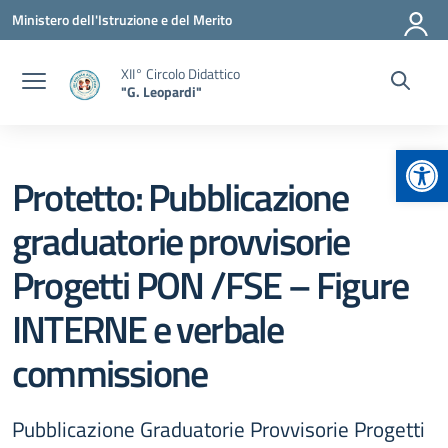
Vai ai contenuti
Vai al menu di navigazione
Vai al footer
Ministero dell'Istruzione e del Merito
XII° Circolo Didattico
"G. Leopardi"
Apr
Protetto: Pubblicazione
graduatorie provvisorie
Progetti PON /FSE – Figure
INTERNE e verbale
commissione
Pubblicazione Graduatorie Provvisorie Progetti