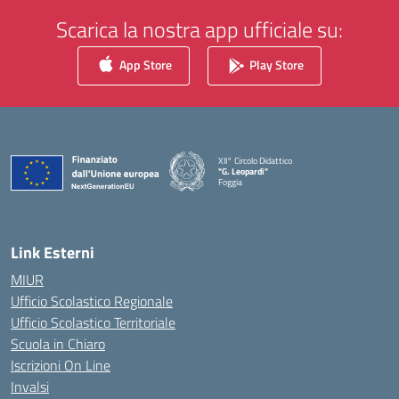
Scarica la nostra app ufficiale su:
App Store
Play Store
XII° Circolo Didattico
"G. Leopardi"
Foggia
— Visita la pagina iniziale della scuola
Link Esterni
MIUR
Ufficio Scolastico Regionale
Ufficio Scolastico Territoriale
Scuola in Chiaro
Iscrizioni On Line
Invalsi