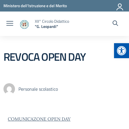
Vai ai contenuti
Vai al menu di navigazione
Vai al footer
Ministero dell'Istruzione e del Merito
XII° Circolo Didattico
"G. Leopardi"
Apr
REVOCA OPEN DAY
Personale scolastico
COMUNICAZONE OPEN DAY