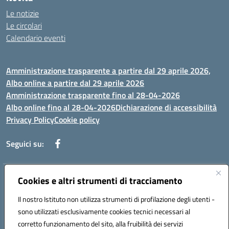
Le notizie
Le circolari
Calendario eventi
Amministrazione trasparente a partire dal 29 aprile 2026,
Albo online a partire dal 29 aprile 2026
Amministrazione trasparente fino al 28-04-2026
Albo online fino al 28-04-2026
Dichiarazione di accessibilità
Privacy Policy
Cookie policy
Seguici su:
Indirizzo:
Cookies e altri strumenti di tracciamento
Via Selicato, 1 71122 FOGGIA (FG)
Centralino:
0881633598
Email:
fgee01200c@istruzione.it
Il nostro Istituto non utilizza strumenti di profilazione degli utenti -
Posta elettronica certificata (PEC):
fgee01200c@pec.istruzione.it
sono utilizzati esclusivamente cookies tecnici necessari al
Codice fiscale: 80005820719
corretto funzionamento del sito, alla fruibilità dei servizi