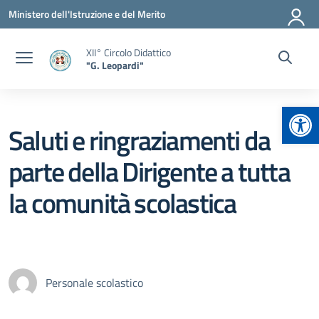
Vai ai contenuti
Vai al menu di navigazione
Vai al footer
Ministero dell'Istruzione e del Merito
XII° Circolo Didattico
"G. Leopardi"
Apr
Saluti e ringraziamenti da
parte della Dirigente a tutta
la comunità scolastica
Personale scolastico