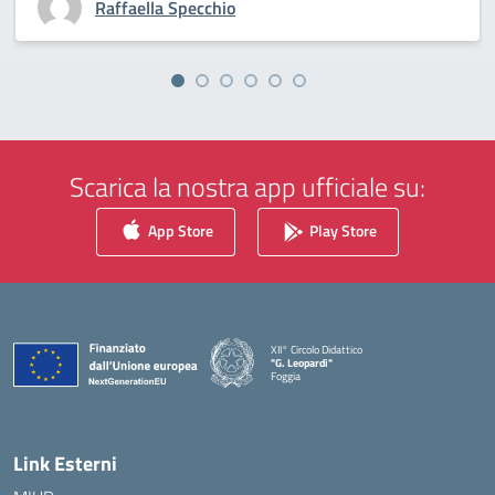
Raffaella Specchio
Scarica la nostra app ufficiale su:
App Store
Play Store
XII° Circolo Didattico
"G. Leopardi"
Foggia
— Visita la pagina iniziale della scuola
Link Esterni