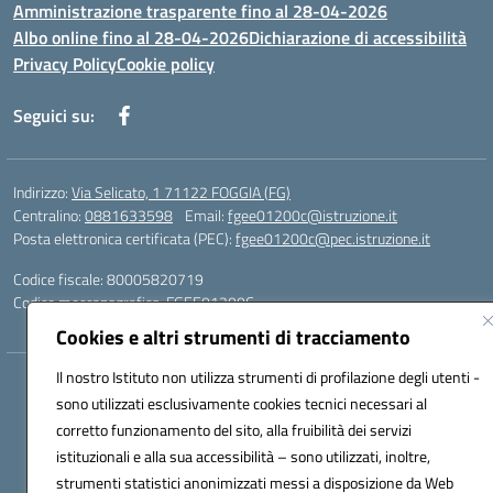
Amministrazione trasparente fino al 28-04-2026
Albo online fino al 28-04-2026
Dichiarazione di accessibilità
Privacy Policy
Cookie policy
Seguici su:
Indirizzo:
Via Selicato, 1 71122 FOGGIA (FG)
Centralino:
0881633598
Email:
fgee01200c@istruzione.it
Posta elettronica certificata (PEC):
fgee01200c@pec.istruzione.it
Codice fiscale: 80005820719
Codice meccanografico:
FGEE01200C
Cookies e altri strumenti di tracciamento
Il nostro Istituto non utilizza strumenti di profilazione degli utenti -
Hosting & Powered by 3D Solution S.r.l.
sono utilizzati esclusivamente cookies tecnici necessari al
Concept & Design by Designers Italia
corretto funzionamento del sito, alla fruibilità dei servizi
istituzionali e alla sua accessibilità – sono utilizzati, inoltre,
strumenti statistici anonimizzati messi a disposizione da Web