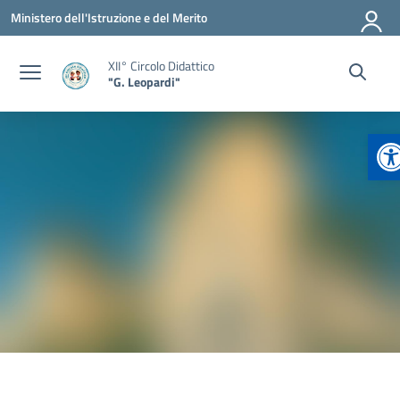
Vai ai contenuti
Vai al menu di navigazione
Vai al footer
Ministero dell'Istruzione e del Merito
XII° Circolo Didattico
"G. Leopardi"
Ap