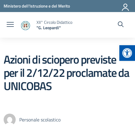
Vai ai contenuti
Vai al menu di navigazione
Vai al footer
Ministero dell'Istruzione e del Merito
XII° Circolo Didattico
"G. Leopardi"
Apr
Azioni di sciopero previste
per il 2/12/22 proclamate da
UNICOBAS
Personale scolastico