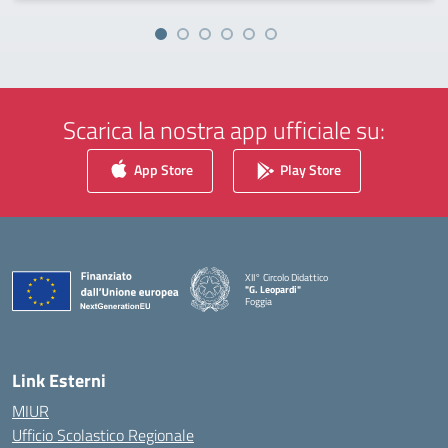
Scarica la nostra app ufficiale su:
App Store
Play Store
XII° Circolo Didattico
"G. Leopardi"
Foggia
— Visita la pagina iniziale della scuola
Link Esterni
MIUR
Ufficio Scolastico Regionale