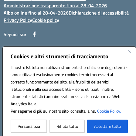
Amministrazione trasparente fino al 28-04-2026
Albo online fino al 28-04-2026
Dichiarazione di accessibilità
Privacy Policy
Cookie policy
Seguici su:
Indirizzo:
Cookies e altri strumenti di tracciamento
Via Selicato, 1 71122 FOGGIA (FG)
Centralino:
0881633598
Email:
fgee01200c@istruzione.it
Il nostro Istituto non utilizza strumenti di profilazione degli utenti -
Posta elettronica certificata (PEC):
fgee01200c@pec.istruzione.it
sono utilizzati esclusivamente cookies tecnici necessari al
Codice fiscale: 80005820719
corretto funzionamento del sito, alla fruibilità dei servizi
Codice meccanografico:
FGEE01200C
istituzionali e alla sua accessibilità – sono utilizzati, inoltre,
strumenti statistici anonimizzati messi a disposizione da Web
Analytics Italia.
Hosting & Powered by 3D Solution S.r.l.
Per saperne di più sul nostro sito, consulta la ns.
Cookie Policy.
Concept & Design by Designers Italia
Personalizza
Rifiuta tutto
Accettare tutto