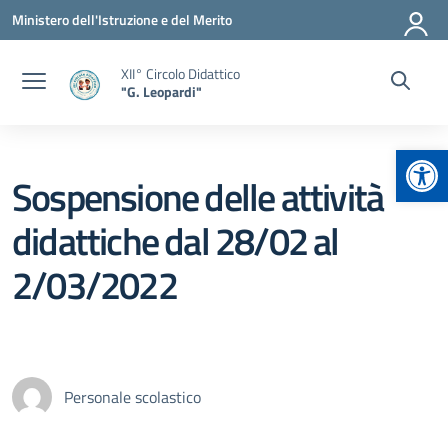
Vai ai contenuti
Vai al menu di navigazione
Vai al footer
Ministero dell'Istruzione e del Merito
XII° Circolo Didattico
"G. Leopardi"
Apr
Sospensione delle attività
didattiche dal 28/02 al
2/03/2022
Personale scolastico