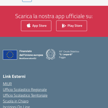
Scarica la nostra app ufficiale su:
App Store
Play Store
XII° Circolo Didattico
"G. Leopardi"
Foggia
— Visita la pagina iniziale della scuola
Link Esterni
MIUR
Ufficio Scolastico Regionale
Ufficio Scolastico Territoriale
Scuola in Chiaro
Iscrizioni On Line