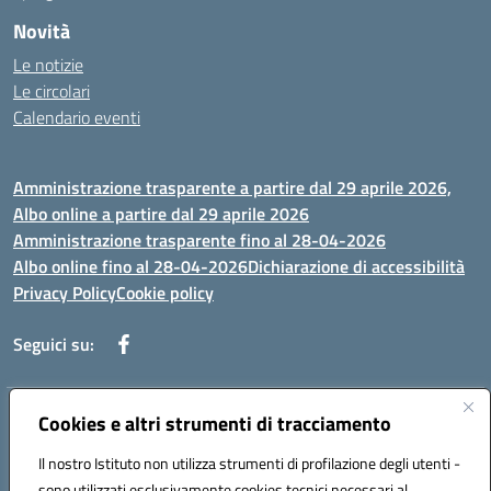
Novità
Le notizie
Le circolari
Calendario eventi
Amministrazione trasparente a partire dal 29 aprile 2026,
Albo online a partire dal 29 aprile 2026
Amministrazione trasparente fino al 28-04-2026
Albo online fino al 28-04-2026
Dichiarazione di accessibilità
Privacy Policy
Cookie policy
Seguici su:
Indirizzo:
Cookies e altri strumenti di tracciamento
Via Selicato, 1 71122 FOGGIA (FG)
Centralino:
0881633598
Email:
fgee01200c@istruzione.it
Il nostro Istituto non utilizza strumenti di profilazione degli utenti -
Posta elettronica certificata (PEC):
fgee01200c@pec.istruzione.it
sono utilizzati esclusivamente cookies tecnici necessari al