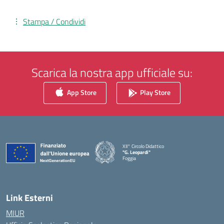
Stampa / Condividi
Scarica la nostra app ufficiale su:
App Store
Play Store
XII° Circolo Didattico
"G. Leopardi"
Foggia
— Visita la pagina iniziale della scuola
Link Esterni
MIUR