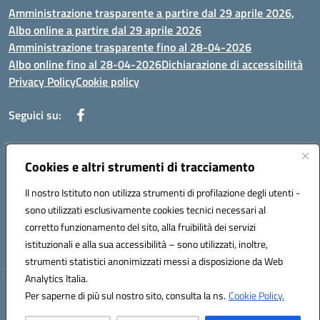
Amministrazione trasparente a partire dal 29 aprile 2026,
Albo online a partire dal 29 aprile 2026
Amministrazione trasparente fino al 28-04-2026
Albo online fino al 28-04-2026
Dichiarazione di accessibilità
Privacy Policy
Cookie policy
Seguici su:
Indirizzo:
Cookies e altri strumenti di tracciamento
Via Selicato, 1 71122 FOGGIA (FG)
Centralino:
0881633598
Email:
fgee01200c@istruzione.it
Il nostro Istituto non utilizza strumenti di profilazione degli utenti -
Posta elettronica certificata (PEC):
fgee01200c@pec.istruzione.it
sono utilizzati esclusivamente cookies tecnici necessari al
Codice fiscale: 80005820719
corretto funzionamento del sito, alla fruibilità dei servizi
Codice meccanografico:
FGEE01200C
istituzionali e alla sua accessibilità – sono utilizzati, inoltre,
strumenti statistici anonimizzati messi a disposizione da Web
Analytics Italia.
Hosting & Powered by 3D Solution S.r.l.
Per saperne di più sul nostro sito, consulta la ns.
Cookie Policy.
Concept & Design by Designers Italia