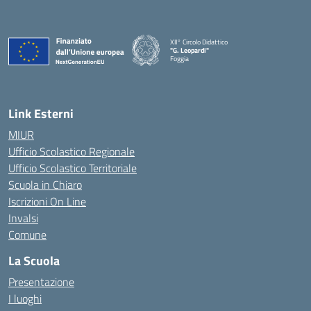
XII° Circolo Didattico
"G. Leopardi"
Foggia
— Visita la pagina iniziale della scuola
Link Esterni
MIUR
Ufficio Scolastico Regionale
Ufficio Scolastico Territoriale
Scuola in Chiaro
Iscrizioni On Line
Invalsi
Comune
La Scuola
Presentazione
I luoghi